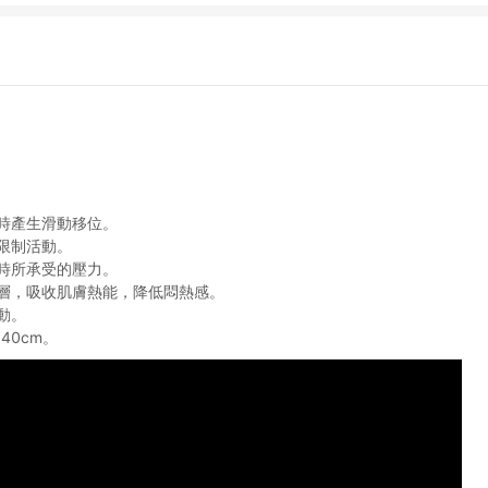
時產生滑動移位。
限制活動。
時所承受的壓力。
層，吸收肌膚熱能，降低悶熱感。
動。
40cm。