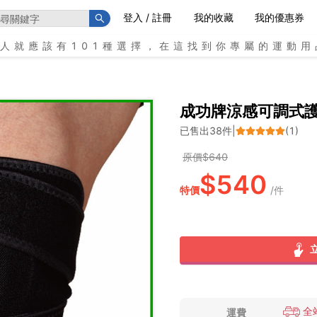
登入 / 註冊
我的收藏
我的優惠券
個人就應該有101種選擇，在這找到你專屬的運動用
成功牌涼感可調式
已售出
38
件
|
(
1
)
原價$
640
$
540
特價
/
件
全
運費