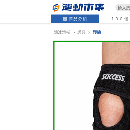
商品分類
100
溜冰滑板
>
護具
>
護膝