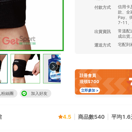
信用卡
付款方式
款、全家
Pay
7-11
常溫配送
出貨資訊
成出貨
宅配到
運送方式
註冊會員
現領$700
立即參加 >
入粉絲團
加入好友
館
4.5
|
商品數
540
|
平均
1.6