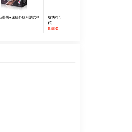
石墨烯+遠紅外線可調式拇
成功牌可調式培林鋼索跳繩(第二
AOLIKES 
代)
動護腕
$
490
$
259