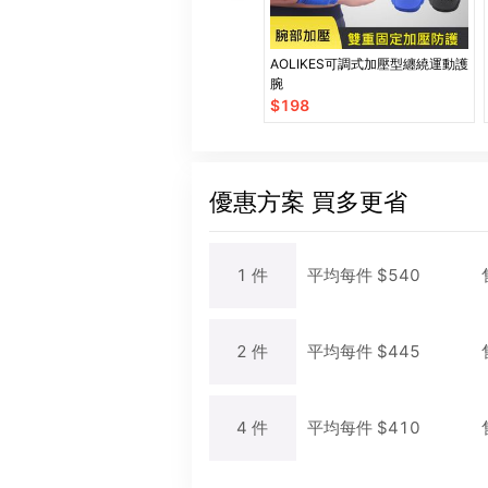
AOLIKES可調式加壓型纏繞運動護
腕
$
198
優惠方案
買多更省
1
件
平均每
件
$
540
2
件
平均每
件
$
445
4
件
平均每
件
$
410