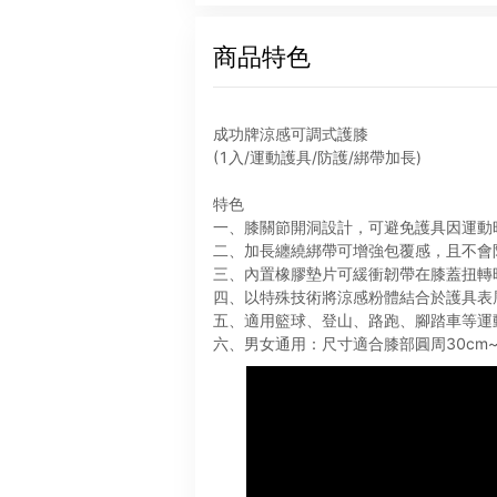
商品特色
成功牌涼感可調式護膝
(1入/運動護具/防護/綁帶加長)
特色
一、膝關節開洞設計，可避免護具因運動
二、加長纏繞綁帶可增強包覆感，且不會
三、內置橡膠墊片可緩衝韌帶在膝蓋扭轉
四、以特殊技術將涼感粉體結合於護具表
五、適用籃球、登山、路跑、腳踏車等運
六、男女通用：尺寸適合膝部圓周30cm~