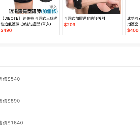
【DIBOTE】 迪伯特 可調式三線彈
可調式加壓運動防護護肘
成功牌
性透氣護膝-加強防護型 (單入)
指護套
$
209
$
490
$
400
售價$
540
售價$
890
售價$
1640