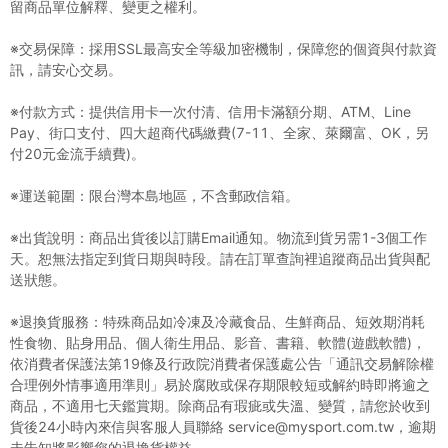
留商品單位解釋、變更之權利。
※交易保障：採用SSL最高安全等級加密機制，保障您的個資與付款資
訊，請安心交易。
※付款方式：提供信用卡一次付清、信用卡滿額分期、ATM、Line
Pay、街口支付、四大超商代碼繳費(7-11、全家、萊爾富、OK，另
付20元金流手續費)。
※運送範圍：限台灣本島地區，不含郵政信箱。
※出貨說明：商品出貨後以訂購Email通知。物流到貨另需1-3個工作
天。恕無法指定到貨日期與時段。請在訂單查詢裡追蹤商品出貨與配
送狀態。
※退換貨服務：特殊商品如冷凍及冷藏食品、生鮮商品、短效期消耗
性食物、貼身用品、個人衛生用品、影音、書籍、軟體(遊戲軟體)，
依消費者保護法第19條及行政院消費者保護處公告「通訊交易解除權
合理例外情事適用準則」易於腐敗或保存期限較短或解約時即將逾之
商品，不適用七天鑑賞期。除商品有瑕疵或失溫、變質，請您於收到
貨後24小時內來信與客服人員聯絡 service@mysport.com.tw，逾期
未告知將影響您的退換貨權益。