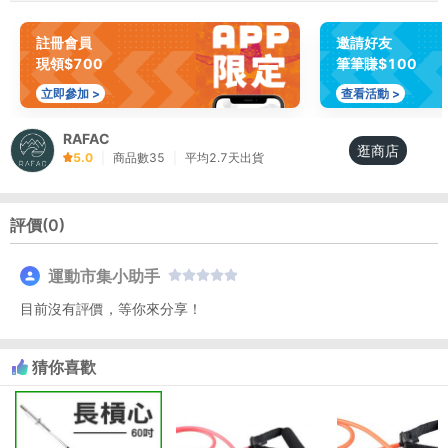
註冊會員
邀請好友
現領$700
筆筆賺$100
立即參加 >
查看活動 >
RAFAC
逛商店
5.0
|
商品數
35
|
平均
2.7
天出貨
評價(
0
)
運動市集小助手
目前沒有評價，等你來分享！
猜你喜歡