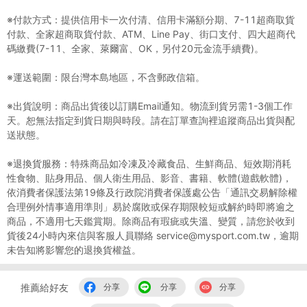
※付款方式：提供信用卡一次付清、信用卡滿額分期、7-11超商取貨
付款、全家超商取貨付款、ATM、Line Pay、街口支付、四大超商代
碼繳費(7-11、全家、萊爾富、OK，另付20元金流手續費)。
※運送範圍：限台灣本島地區，不含郵政信箱。
※出貨說明：商品出貨後以訂購Email通知。物流到貨另需1-3個工作
天。恕無法指定到貨日期與時段。請在訂單查詢裡追蹤商品出貨與配
送狀態。
※退換貨服務：特殊商品如冷凍及冷藏食品、生鮮商品、短效期消耗
性食物、貼身用品、個人衛生用品、影音、書籍、軟體(遊戲軟體)，
依消費者保護法第19條及行政院消費者保護處公告「通訊交易解除權
合理例外情事適用準則」易於腐敗或保存期限較短或解約時即將逾之
商品，不適用七天鑑賞期。除商品有瑕疵或失溫、變質，請您於收到
貨後24小時內來信與客服人員聯絡 service@mysport.com.tw，逾期
未告知將影響您的退換貨權益。
推薦給好友
分享
分享
分享