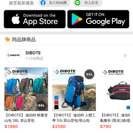
接受最新優惠
加入粉絲團
加入好友
同品牌商品
DIBOTE
110
項商品
【DIBOTE】 迪伯特 輕量登
【DIBOTE】 迪伯特 人體工
【DIBOTE】 迪伯特 輕便透
山包 38L 登山背包
學 55L登山背包/登山包
氣腰包 (黑/紅/綠/藍)
$
1880
$
2580
$
790