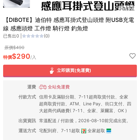
1
/
7
【DIBOTE】迪伯特 感應耳掛式登山頭燈 附USB充電
線 感應頭燈 工作燈 騎行燈 釣魚燈
已售出
0
|
(
0
)
原價$
490
$
290
特價
/
入
立即購買(免運費)
運費
全站免運費
付款方式
信用卡及滿額分期、7-11超商取貨付款、全家
超商取貨付款、ATM、Line Pay、街口支付、四
大超商代碼繳費( 7-11、全家、萊爾富、OK )
出貨資訊
常溫配送 / 付款後，2026-08-10前完成出貨。
運送方式
宅配到府
、
7-11超取
全家超取