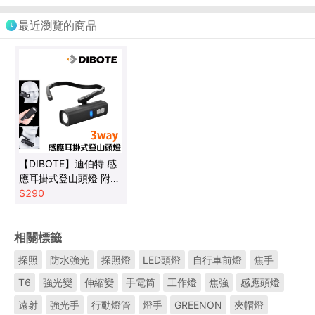
最近瀏覽的商品
【DIBOTE】迪伯特 感
應耳掛式登山頭燈 附
USB充電線 感應頭燈
$
290
工作燈 騎行燈 釣魚燈
相關標籤
探照
防水強光
探照燈
LED頭燈
自行車前燈
焦手
T6
強光變
伸縮變
手電筒
工作燈
焦強
感應頭燈
遠射
強光手
行動燈管
燈手
GREENON
夾帽燈