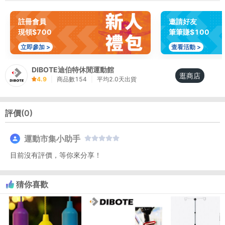
註冊會員
邀請好友
現領$700
筆筆賺$100
立即參加 >
查看活動 >
DIBOTE迪伯特休閒運動館
逛商店
4.9
|
商品數
154
|
平均
2.0
天出貨
評價(
0
)
運動市集小助手
目前沒有評價，等你來分享！
猜你喜歡