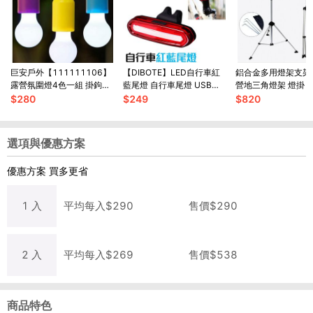
巨安戶外【111111106】
【DIBOTE】LED自行車紅
鋁合金多用燈架支架
露營氛圍燈4色一組 掛鉤燈
藍尾燈 自行車尾燈 USB充
營地三角燈架 燈掛
帳篷燈手電筒球泡燈3LED
電 腳踏車燈 後車燈
$
280
$
249
$
820
小夜燈
選項與優惠方案
優惠方案
買多更省
1
入
平均每
入
$
290
售價$
290
2
入
平均每
入
$
269
售價$
538
商品特色