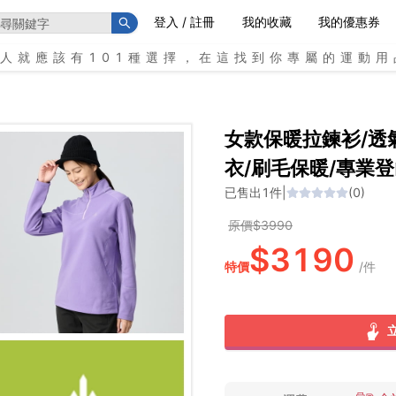
登入 / 註冊
我的收藏
我的優惠券
個人就應該有101種選擇，在這找到你專屬的運動用
女款保暖拉鍊衫/透氣
衣/刷毛保暖/專業登
已售出
1
件
|
(
0
)
原價$
3990
$
3190
特價
/
件