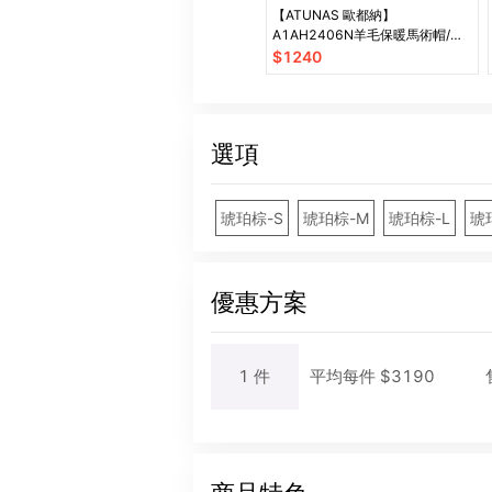
【ATUNAS 歐都納】
A1AH2406N羊毛保暖馬術帽/針
織帽/保暖帽/羊毛帽)登山屋
$
1240
選項
琥珀棕-S
琥珀棕-M
琥珀棕-L
琥
優惠方案
1
件
平均每
件
$
3190