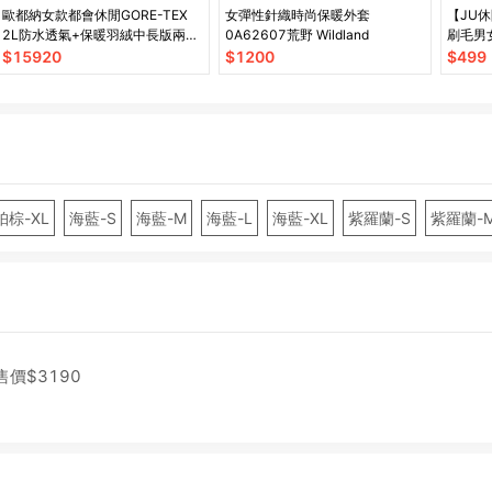
歐都納女款都會休閒GORE-TEX
女彈性針織時尚保暖外套
【JU
2L防水透氣+保暖羽絨中長版兩件
0A62607荒野 Wildland
刷毛男
式外套A1GT2514W
$
15920
$
1200
$
499
珀棕-XL
海藍-S
海藍-M
海藍-L
海藍-XL
紫羅蘭-S
紫羅蘭-
售價$
3190