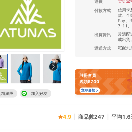
全
運費
信用卡
付款方式
款、全家
Pay
7-11
常溫配送
出貨資訊
成出貨
宅配到
運送方式
註冊會員
現領$700
立即參加 >
入粉絲團
加入好友
4.9
|
商品數
247
|
平均
1.6