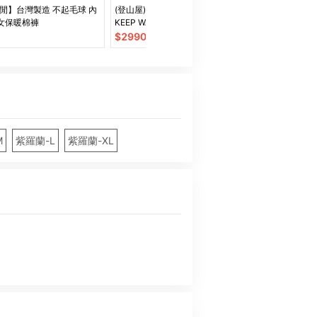
休閒】台灣製造 不起毛球 內
(登山屋) ATUNAS 歐都納女款
下單送禮物~歐都
女保暖棉褲
KEEP WARM輕量防風保暖羽絨外
TEX防水透氣
套A1GA2235W黑
版外套/A1GT2
$
2990
$
15950
M
紫羅蘭-L
紫羅蘭-XL