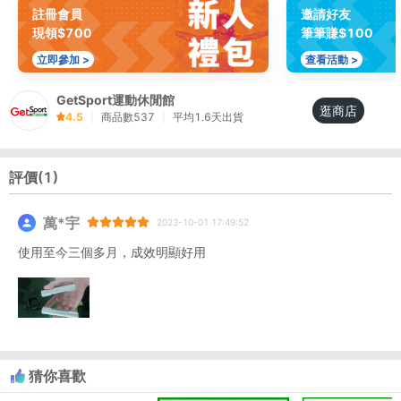
註冊會員
邀請好友
現領$700
筆筆賺$100
立即參加 >
查看活動 >
GetSport運動休閒館
逛商店
4.5
|
商品數
537
|
平均
1.6
天出貨
評價(
1
)
萬*宇
2023-10-01 17:49:52
使用至今三個多月，成效明顯好用
猜你喜歡