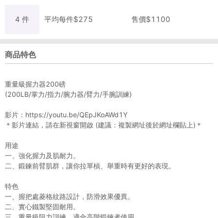
4
件
平均每
件
$
275
售價$
1100
商品特色
重量級握力器200磅
(200LB/掌力/指力/腕力器/臂力/手腕訓練)
影片：https://youtu.be/QEpJKoAWd1Y
＊影片連結，請在新視窗開啟 (建議：複製網址後於網址欄貼上)＊
用途
一、強化握力及肌耐力。
二、鍛鍊前臂肌群，讓你拉單槓、舉重時有更好的表現。
特色
一、握把處菱格紋路設計，防滑效果優異。
二、實心鐵製堅固耐用。
三、重量級阻力訓練，適合高階鍛鍊者使用。