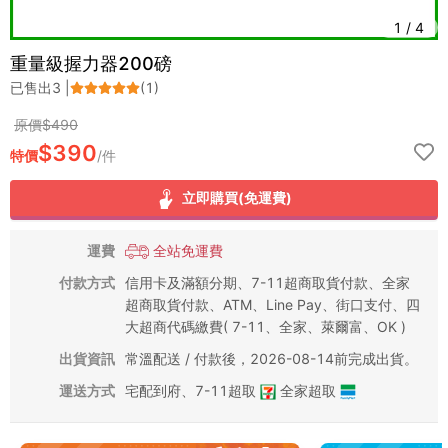
1
/
4
重量級握力器200磅
已售出
3
|
(
1
)
原價$
490
$
390
特價
/
件
立即購買(免運費)
運費
全站免運費
付款方式
信用卡及滿額分期、7-11超商取貨付款、全家
超商取貨付款、ATM、Line Pay、街口支付、四
大超商代碼繳費( 7-11、全家、萊爾富、OK )
出貨資訊
常溫配送 / 付款後，2026-08-14前完成出貨。
運送方式
宅配到府
、
7-11超取
全家超取