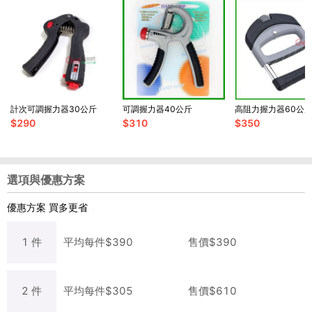
計次可調握力器30公斤
可調握力器40公斤
高阻力握力器60公
$
290
$
310
$
350
選項與優惠方案
優惠方案
買多更省
1
件
平均每
件
$
390
售價$
390
2
件
平均每
件
$
305
售價$
610