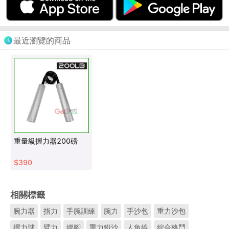
最近瀏覽的商品
重量級握力器200磅
$
390
相關標籤
腕力器
指力
手腕訓練
腕力
手沙包
重力沙包
握力球
臂力
綁腳
重力鐵沙
人魚線
綜合格鬥