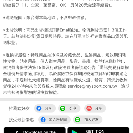
碼繳費(7-11、全家、萊爾富、OK，另付20元金流手續費)。
※運送範圍：限台灣本島地區，不含郵政信箱。
※出貨說明：商品出貨後以訂購Email通知。物流到貨另需1-3個工作
天。恕無法指定到貨日期與時段。請在訂單查詢裡追蹤商品出貨與配
送狀態。
※退換貨服務：特殊商品如冷凍及冷藏食品、生鮮商品、短效期消耗
性食物、貼身用品、個人衛生用品、影音、書籍、軟體(遊戲軟體)，
依消費者保護法第19條及行政院消費者保護處公告「通訊交易解除權
合理例外情事適用準則」易於腐敗或保存期限較短或解約時即將逾之
商品，不適用七天鑑賞期。除商品有瑕疵或失溫、變質，請您於收到
貨後24小時內來信與客服人員聯絡 service@mysport.com.tw，逾期
未告知將影響您的退換貨權益。
推薦給好友
分享
分享
分享
接受最新優惠
加入粉絲團
加入好友