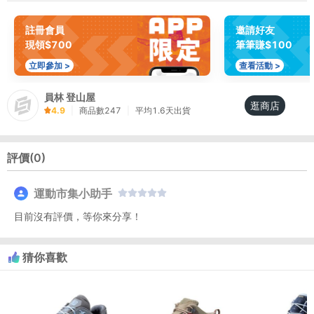
註冊會員
邀請好友
現領$700
筆筆賺$100
立即參加 >
查看活動 >
員林 登山屋
逛商店
4.9
|
商品數
247
|
平均
1.6
天出貨
評價(
0
)
運動市集小助手
目前沒有評價，等你來分享！
猜你喜歡