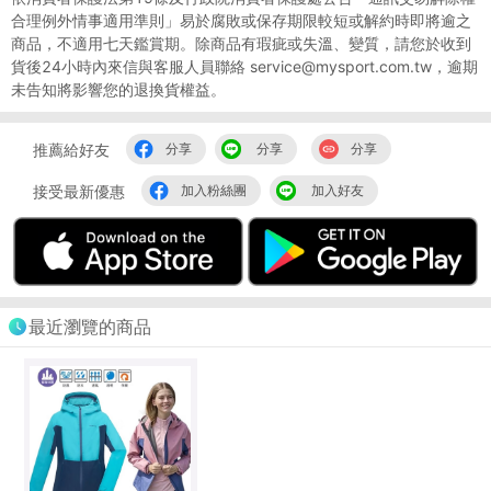
合理例外情事適用準則」易於腐敗或保存期限較短或解約時即將逾之
商品，不適用七天鑑賞期。除商品有瑕疵或失溫、變質，請您於收到
貨後24小時內來信與客服人員聯絡 service@mysport.com.tw，逾期
未告知將影響您的退換貨權益。
推薦給好友
分享
分享
分享
接受最新優惠
加入粉絲團
加入好友
最近瀏覽的商品