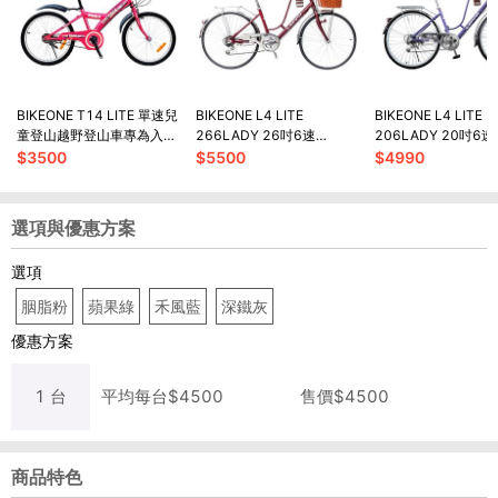
BIKEONE T14 LITE 單速兒
BIKEONE L4 LITE
BIKEONE L4 LITE
童登山越野登山車專為入門
266LADY 26吋6速
206LADY 20吋6速
兒童騎乘設計充滿童趣風格
SHIMANO變速 復古時尚菜
SHIMANO變速 復
$
3500
$
5500
$
4990
籃款淑女車
籃款淑女車
選項與優惠方案
選項
胭脂粉
蘋果綠
禾風藍
深鐵灰
優惠方案
1
台
平均每
台
$
4500
售價$
4500
商品特色