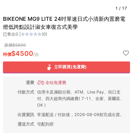
1
/
17
BIKEONE MG9 LITE 24吋單速日式小清新內置磨電
燈低跨點設計淑女車復古式美學
已售出
0
|
(
0
)
原價$
5690
$
4500
特價
/
台
立即購買(免運費)
運費
全站免運費
付款方式
信用卡及滿額分期、ATM、Line Pay、街口支
付、四大超商代碼繳費( 7-11、全家、萊爾富、
OK )
出貨資訊
常溫配送 / 付款後，2026-08-09前完成出貨。
運送方式
宅配到府