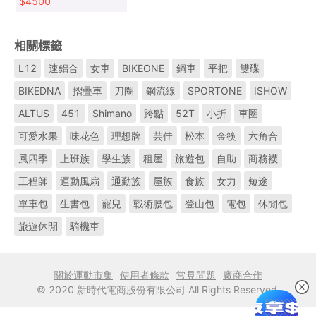
置磨電燈低跨點設計淑
$
4500
女車復古式美學
相關標籤
L12
速鋁合
女車
BIKEONE
鋼車
平把
雙碟
BIKEDNA
摺疊車
刀圈
鋼流線
SPORTONE
ISHOW
ALTUS
451
Shimano
跨點
52T
小折
車圈
可愛水果
味花色
理想牌
芸佳
松本
金筷
六角合
風四季
上班族
學生族
租屋
旅遊包
自助
商務襪
工程師
運動風扇
通勤族
屋族
食族
女力
短途
單車包
生書包
寵兒
戰術腰包
登山包
電包
休閒包
旅遊休閒
騎機車
關於運動市集
使用者條款
常見問題
廠商合作
© 2020 新時代電商股份有限公司 All Rights Reserved.