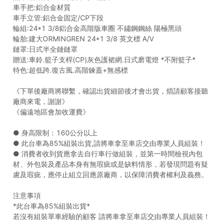
車手把:鋁合金材質
車手立管:鋁合金固定/CP下段
輪組:24*1 3/8鋁合金高階版車圈 不鏽鋼鋼絲 陽極黑頭
輪胎:建大ORMINGREN 24*1 3/8 英文標 A/V
鏈罩:日式半全鏈鏈罩
贈送:車鈴.籃子支桿(CP)灰色護裙網.日式磨電燈 *不附籃子*
特色:超低跨.復古風.高階鍊蓋+無感標
《下單後廠商將聯繫，確認出貨細節後才會出貨，煩請顧客接聽
廠商來電，謝謝》
《偏遠地區會加收運費》
● 身高限制：160公分以上
● 此台車為85%組裝出貨,請將車拿至車店交由專業人員組裝！
● 消費者收到貨應拿去自行車行做組裝，並第一時間檢視內包
材、外包裝及產品本身有無瑕疵或是缺料情形，若發現問題有疑
慮及瑕疵，應停止組立回應原廠商，以保障消費者權利及義務。
注意事項
*此台車為85%組裝出貨*
若沒有組裝單車經驗的顧客 請將車拿至車店交由專業人員組裝！