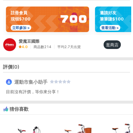
註冊會員
邀請好友
現領$700
筆筆賺$100
立即參加 >
查看活動 >
愛魔豆國際
逛商店
4.0
|
商品數
214
|
平均
2.7
天出貨
評價(
0
)
運動市集小助手
目前沒有評價，等你來分享！
猜你喜歡