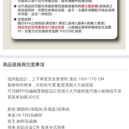
商品規格與注意事項
低跨點設計，上下車更安全更便利 適合 160~170 CM
都會時尚烤漆，共四色可選 配置美觀大方後貨架
可另購PP仿編織置物籃設計質感大大升級附蓋可攜小寵物或可當
買菜車加購300元
顏色:胭脂粉/深鐵灰/禾風藍/蘋果綠
車架:HI-TEN魚鱗焊
前叉:銅焊高碳鋼
煞車:前鋁合金C夾 後來令式煞車