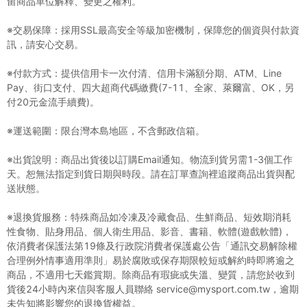
留商品單位解釋、變更之權利。
※交易保障：採用SSL最高安全等級加密機制，保障您的個資與付款資
訊，請安心交易。
※付款方式：提供信用卡一次付清、信用卡滿額分期、ATM、Line
Pay、街口支付、四大超商代碼繳費(7-11、全家、萊爾富、OK，另
付20元金流手續費)。
※運送範圍：限台灣本島地區，不含郵政信箱。
※出貨說明：商品出貨後以訂購Email通知。物流到貨另需1-3個工作
天。恕無法指定到貨日期與時段。請在訂單查詢裡追蹤商品出貨與配
送狀態。
※退換貨服務：特殊商品如冷凍及冷藏食品、生鮮商品、短效期消耗
性食物、貼身用品、個人衛生用品、影音、書籍、軟體(遊戲軟體)，
依消費者保護法第19條及行政院消費者保護處公告「通訊交易解除權
合理例外情事適用準則」易於腐敗或保存期限較短或解約時即將逾之
商品，不適用七天鑑賞期。除商品有瑕疵或失溫、變質，請您於收到
貨後24小時內來信與客服人員聯絡 service@mysport.com.tw，逾期
未告知將影響您的退換貨權益。