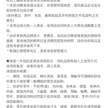
收回工廠檢查後會視情況酌收整新費。
＊依照消費者保護法規定，若需辦理退換貨，退回產品必須是全
新狀態且包裝完整
(保持產品、附件、包裝、廠商紙箱及所有附隨文件或資料之完
整性)
＊本商品每次限一人乘坐，使用請勿同時多人共乘造成翻覆之危
險。
＊由於車類商品體積大、運費高，為供給消費者最實惠的價格與
服務，避免無謂的郵寄往返浪費您寶貴的時間，請您珍惜商品及
謹慎考慮需求後再下單。
＊配備以實體車為主，賣家保留變更權力。
●保固一年指的是車架保固部分，消耗品因每個人之使用方式、
使用密集度、保養常識等，因人而異。
保固除外範圍：
一、腳踏、前後花鼓、轉向系統、避震器、飛輪等可迴轉的部份
所產生不會影響一般機能的聲音或振動。
二、耗材性零件：手把帶(套)、內外胎、煞車皮、碟盤、煞車內
外線、變速內外線、大齒盤、曲柄、鏈條、飛輪、輪圈、鋼絲等
零件，因磨損消耗的問題不提供保固；漆面(車架、零件)均不在
保固範圍內。
車架、零件烤漆表面可能因為汗水、碰撞、磨擦等外在環境因素