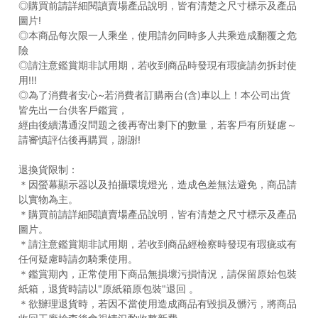
◎購買前請詳細閱讀賣場產品說明，皆有清楚之尺寸標示及產品
圖片!
◎本商品每次限一人乘坐，使用請勿同時多人共乘造成翻覆之危
險
◎請注意鑑賞期非試用期，若收到商品時發現有瑕疵請勿拆封使
用!!!
◎為了消費者安心~若消費者訂購兩台(含)車以上！本公司出貨
皆先出一台供客戶鑑賞，
經由後續溝通沒問題之後再寄出剩下的數量，若客戶有所疑慮～
請審慎評估後再購買，謝謝!
退換貨限制：
＊因螢幕顯示器以及拍攝環境燈光，造成色差無法避免，商品請
以實物為主。
＊購買前請詳細閱讀賣場產品說明，皆有清楚之尺寸標示及產品
圖片。
＊請注意鑑賞期非試用期，若收到商品經檢察時發現有瑕疵或有
任何疑慮時請勿騎乘使用。
＊鑑賞期內，正常使用下商品無損壞污損情況，請保留原始包裝
紙箱，退貨時請以"原紙箱原包裝"退回 。
＊欲辦理退貨時，若因不當使用造成商品有毀損及髒污，將商品