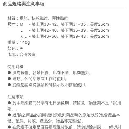
商品規格與注意事項
材質：尼龍、快乾纖維、彈性纖維
尺寸：Ｍ - 膝上圍38~42、膝下圍31~35，長度26cm
Ｌ - 膝上圍42~46、膝下圍35~39，長度26cm
ＸＬ - 膝上圍46~50、膝下圍39~43，長度26cm
重量：140g
顏色：黑
產地：台灣製造
使用時機
● 肌肉拉傷、韌帶扭傷、肌肉不適、肌肉無力。
● 運動、休閒活動或工作時使用。
● 提醒您請遵從就診醫師指示說明搭配使用。
注意事項
● 於本店網購商品享有七日猶豫期，請留意，猶豫期不是「試用
期」。
● 退/換之商品必須回復到您收到商品時的原始狀態(包含產品本
體、配件、封膜、產品盒、贈品等完整性)。
● 在您還不確定是否要辦理退貨以前，請勿拆除封膜，一經拆封