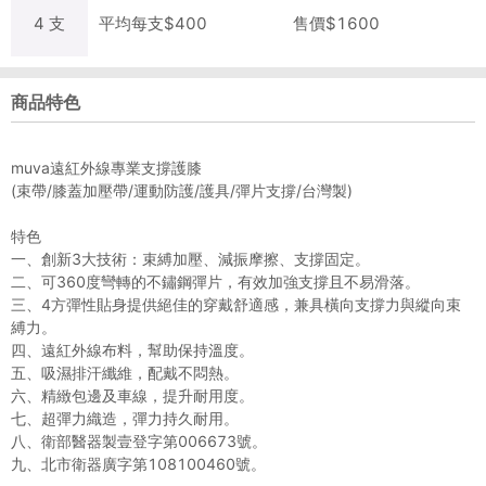
4
支
平均每
支
$
400
售價$
1600
商品特色
muva遠紅外線專業支撐護膝
(束帶/膝蓋加壓帶/運動防護/護具/彈片支撐/台灣製)
特色
一、創新3大技術：束縛加壓、減振摩擦、支撐固定。
二、可360度彎轉的不鏽鋼彈片，有效加強支撐且不易滑落。
三、4方彈性貼身提供絕佳的穿戴舒適感，兼具橫向支撐力與縱向束
縛力。
四、遠紅外線布料，幫助保持溫度。
五、吸濕排汗纖維，配戴不悶熱。
六、精緻包邊及車線，提升耐用度。
七、超彈力織造，彈力持久耐用。
八、衛部醫器製壹登字第006673號。
九、北市衛器廣字第108100460號。