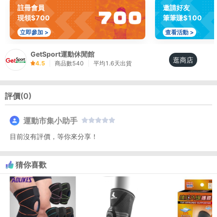
註冊會員
邀請好友
現領$700
筆筆賺$100
立即參加 >
查看活動 >
GetSport運動休閒館
逛商店
4.5
|
商品數
540
|
平均
1.6
天出貨
評價(
0
)
運動市集小助手
目前沒有評價，等你來分享！
猜你喜歡