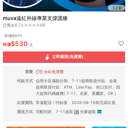
1
/
9
muva遠紅外線專業支撐護膝
已售出
0
|
(
0
)
原價$
670
$
530
特價
/
支
立即購買(免運費)
運費
全站免運費
付款方式
信用卡及滿額分期、7-11超商取貨付款、全家
超商取貨付款、ATM、Line Pay、街口支付、四
大超商代碼繳費( 7-11、全家、萊爾富、OK )
出貨資訊
常溫配送 / 付款後，2026-08-10前完成出貨。
運送方式
宅配到府
、
7-11超取
全家超取