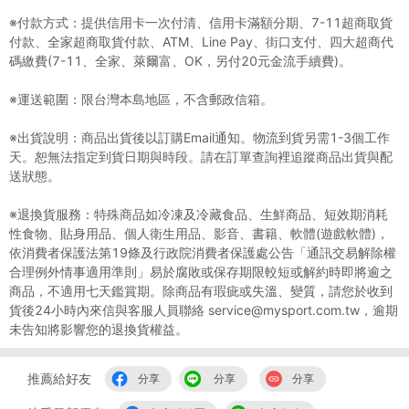
※付款方式：提供信用卡一次付清、信用卡滿額分期、7-11超商取貨
付款、全家超商取貨付款、ATM、Line Pay、街口支付、四大超商代
碼繳費(7-11、全家、萊爾富、OK，另付20元金流手續費)。
※運送範圍：限台灣本島地區，不含郵政信箱。
※出貨說明：商品出貨後以訂購Email通知。物流到貨另需1-3個工作
天。恕無法指定到貨日期與時段。請在訂單查詢裡追蹤商品出貨與配
送狀態。
※退換貨服務：特殊商品如冷凍及冷藏食品、生鮮商品、短效期消耗
性食物、貼身用品、個人衛生用品、影音、書籍、軟體(遊戲軟體)，
依消費者保護法第19條及行政院消費者保護處公告「通訊交易解除權
合理例外情事適用準則」易於腐敗或保存期限較短或解約時即將逾之
商品，不適用七天鑑賞期。除商品有瑕疵或失溫、變質，請您於收到
貨後24小時內來信與客服人員聯絡 service@mysport.com.tw，逾期
未告知將影響您的退換貨權益。
推薦給好友
分享
分享
分享