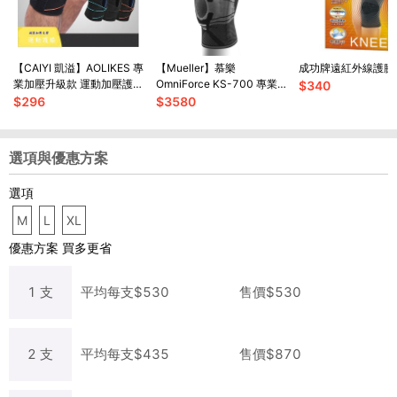
【CAIYI 凱溢】AOLIKES 專
【Mueller】慕樂
成功牌遠紅外線護膝
業加壓升級款 運動加壓護膝
OmniForce KS-700 專業
$
340
套 高透氣吸汗 登山 籃球 跑
型膝關節護具
$
296
$
3580
步網球 升級款
選項與優惠方案
選項
M
L
XL
優惠方案
買多更省
1
支
平均每
支
$
530
售價$
530
2
支
平均每
支
$
435
售價$
870