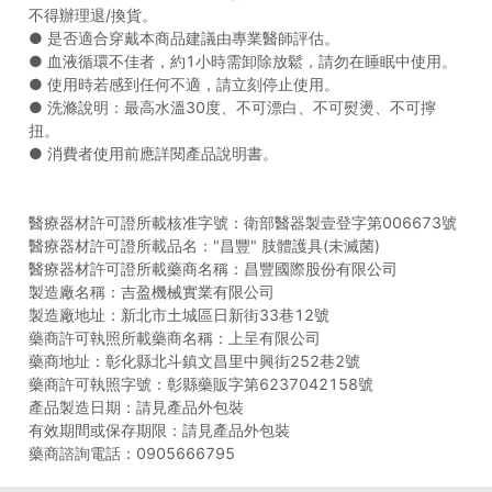
不得辦理退/換貨。
● 是否適合穿戴本商品建議由專業醫師評估。
● 血液循環不佳者，約1小時需卸除放鬆，請勿在睡眠中使用。
● 使用時若感到任何不適，請立刻停止使用。
● 洗滌說明：最高水溫30度、不可漂白、不可熨燙、不可擰
扭。
● 消費者使用前應詳閱產品說明書。
醫療器材許可證所載核准字號：衛部醫器製壹登字第006673號
醫療器材許可證所載品名："昌豐" 肢體護具(未滅菌)
醫療器材許可證所載藥商名稱：昌豐國際股份有限公司
製造廠名稱：吉盈機械實業有限公司
製造廠地址：新北市土城區日新街33巷12號
藥商許可執照所載藥商名稱：上呈有限公司
藥商地址：彰化縣北斗鎮文昌里中興街252巷2號
藥商許可執照字號：彰縣藥販字第6237042158號
產品製造日期：請見產品外包裝
有效期間或保存期限：請見產品外包裝
藥商諮詢電話：0905666795