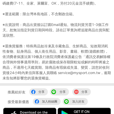
碼繳費(7-11、全家、萊爾富、OK，另付20元金流手續費)。
※運送範圍：限台灣本島地區，不含郵政信箱。
※出貨說明：商品出貨後以訂購Email通知。物流到貨另需1-3個工作
天。恕無法指定到貨日期與時段。請在訂單查詢裡追蹤商品出貨與配
送狀態。
※退換貨服務：特殊商品如冷凍及冷藏食品、生鮮商品、短效期消耗
性食物、貼身用品、個人衛生用品、影音、書籍、軟體(遊戲軟體)，
依消費者保護法第19條及行政院消費者保護處公告「通訊交易解除權
合理例外情事適用準則」易於腐敗或保存期限較短或解約時即將逾之
商品，不適用七天鑑賞期。除商品有瑕疵或失溫、變質，請您於收到
貨後24小時內來信與客服人員聯絡 service@mysport.com.tw，逾期
未告知將影響您的退換貨權益。
推薦給好友
分享
分享
分享
接受最新優惠
加入粉絲團
加入好友