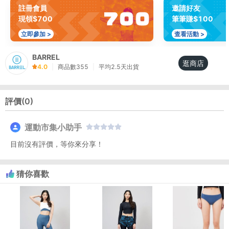
註冊會員
邀請好友
現領$700
筆筆賺$100
立即參加 >
查看活動 >
BARREL
逛商店
4.0
|
商品數
355
|
平均
2.5
天出貨
評價(
0
)
運動市集小助手
目前沒有評價，等你來分享！
猜你喜歡