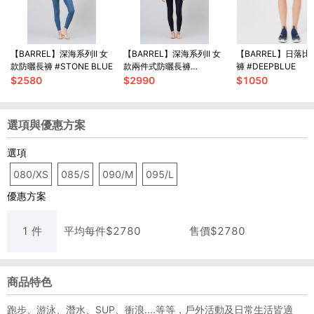
【BARREL】深海系列II 女
【BARREL】深海系列II 女
【BARREL】日落
款防曬長褲 #STONE BLUE
款兩件式防曬長褲
褲 #DEEPBLUE
#SMOKE
$
2580
$
2990
$
1050
選項與優惠方案
選項
080/XS
085/S
090/M
095/L
優惠方案
1
件
平均每
件
$
2780
售價$
2780
商品特色
跑步、游泳、潛水、SUP、衝浪....等等，戶外活動及日常生活皆適