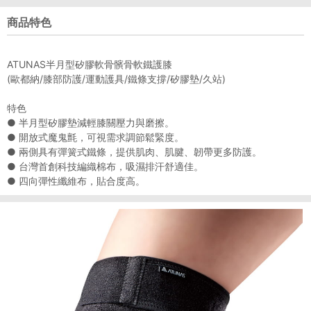
商品特色
ATUNAS半月型矽膠軟骨髕骨軟鐵護膝
(歐都納/膝部防護/運動護具/鐵條支撐/矽膠墊/久站)
特色
● 半月型矽膠墊減輕膝關壓力與磨擦。
● 開放式魔鬼氈，可視需求調節鬆緊度。
● 兩側具有彈簧式鐵條，提供肌肉、肌腱、韌帶更多防護。
● 台灣首創科技編織棉布，吸濕排汗舒適佳。
● 四向彈性纖維布，貼合度高。