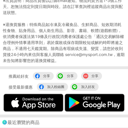
※出貨說明：商品出貨後以訂購Email通知。物流到貨另需1-3個工作
天。恕無法指定到貨日期與時段。請在訂單查詢裡追蹤商品出貨與配
送狀態。
※退換貨服務：特殊商品如冷凍及冷藏食品、生鮮商品、短效期消耗
性食物、貼身用品、個人衛生用品、影音、書籍、軟體(遊戲軟體)，
依消費者保護法第19條及行政院消費者保護處公告「通訊交易解除權
合理例外情事適用準則」易於腐敗或保存期限較短或解約時即將逾之
商品，不適用七天鑑賞期。除商品有瑕疵或失溫、變質，請您於收到
貨後24小時內來信與客服人員聯絡 service@mysport.com.tw，逾期
未告知將影響您的退換貨權益。
推薦給好友
分享
分享
分享
接受最新優惠
加入粉絲團
加入好友
最近瀏覽的商品