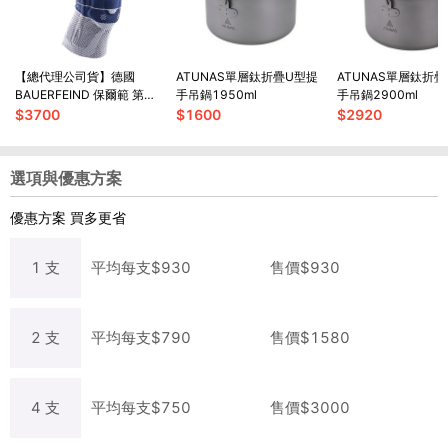
【總代理公司貨】德國
ATUNAS單層鈦折疊U型提
ATUNAS單層鈦折
BAUERFEIND 保爾範 第八
手吊鍋1950ml
手吊鍋2900ml
代 基本款 護膝
$
3700
$
1600
$
2920
選項與優惠方案
優惠方案
買多更省
1
支
平均每
支
$
930
售價$
930
2
支
平均每
支
$
790
售價$
1580
4
支
平均每
支
$
750
售價$
3000