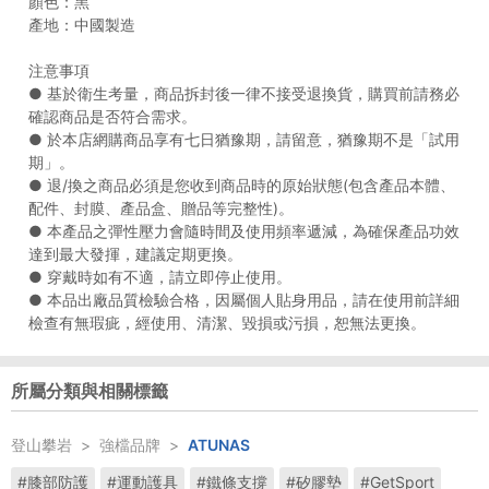
顏色：黑
產地：中國製造
注意事項
● 基於衛生考量，商品拆封後一律不接受退換貨，購買前請務必
確認商品是否符合需求。
● 於本店網購商品享有七日猶豫期，請留意，猶豫期不是「試用
期」。
● 退/換之商品必須是您收到商品時的原始狀態(包含產品本體、
配件、封膜、產品盒、贈品等完整性)。
● 本產品之彈性壓力會隨時間及使用頻率遞減，為確保產品功效
達到最大發揮，建議定期更換。
● 穿戴時如有不適，請立即停止使用。
● 本品出廠品質檢驗合格，因屬個人貼身用品，請在使用前詳細
檢查有無瑕疵，經使用、清潔、毀損或污損，恕無法更換。
所屬分類與相關標籤
登山攀岩
>
強檔品牌
>
ATUNAS
#膝部防護
#運動護具
#鐵條支撐
#矽膠墊
#GetSport