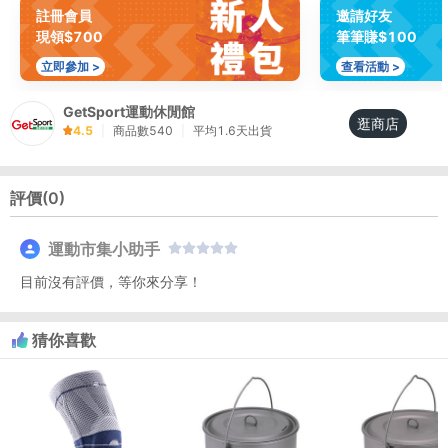
註冊會員
邀請好友
現領$700
筆筆賺$100
立即參加 >
查看活動 >
GetSport運動休閒館
逛商店
4.5
|
商品數
540
|
平均
1.6
天出貨
評價(
0
)
運動市集小助手
目前沒有評價，等你來分享！
猜你喜歡