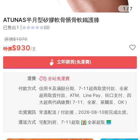
1
/
7
ATUNAS半月型矽膠軟骨髕骨軟鐵護膝
已售出
1
|
(
0
)
原價$
1070
$
930
特價
/
支
立即購買(免運費)
運費
全站免運費
付款方式
信用卡及滿額分期、7-11超商取貨付款、全家
超商取貨付款、ATM、Line Pay、街口支付、四
大超商代碼繳費( 7-11、全家、萊爾富、OK )
出貨資訊
常溫配送 / 付款後，2026-08-10前完成出貨。
運送方式
宅配到府
、
7-11超取
全家超取