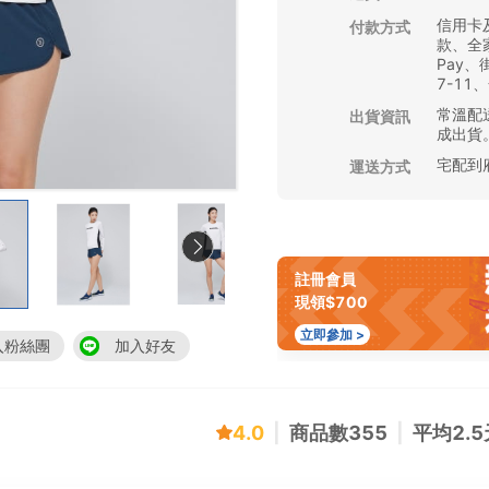
信用卡
付款方式
款、全家
Pay
7-11
常溫配送
出貨資訊
成出貨
宅配到
運送方式
註冊會員
現領$700
立即參加 >
入粉絲團
加入好友
4.0
|
商品數
355
|
平均
2.5