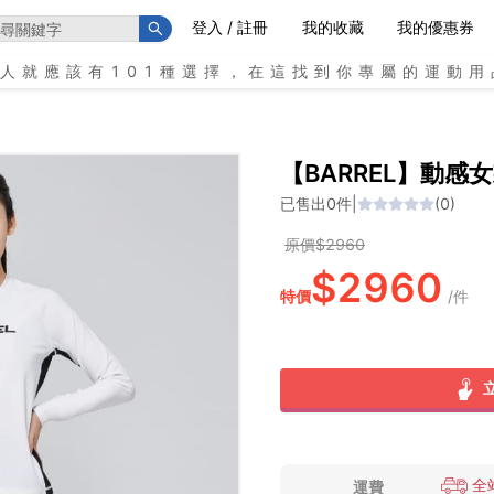
登入 / 註冊
我的收藏
我的優惠券
個人就應該有101種選擇，在這找到你專屬的運動用
【BARREL】動感女
已售出
0
件
|
(
0
)
原價$
2960
$
2960
特價
/
件
全
運費