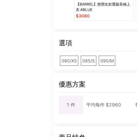
【BARREL】悠閒女款寬版長袖上
衣 #BLUE
$
3080
選項
080/XS
085/S
090/M
優惠方案
1
件
平均每
件
$
2960