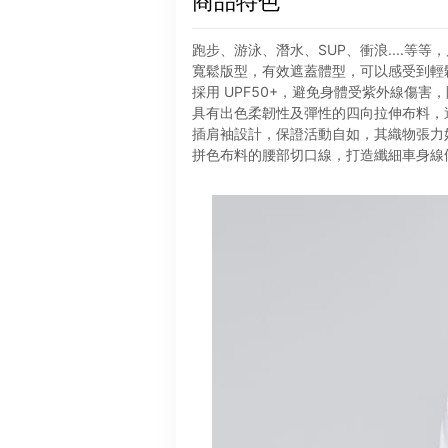
商品特色
跑步、游泳、潛水、SUP、衝浪....等
寬鬆版型，有效遮蓋體型，可以感受到輕
採用 UPF50+，避免身體受紫外線傷害
具有出色柔韌性及彈性的四向拉伸布料，
插肩袖設計，保證活動自如，其織物張力
拼色布料的腰部切口線，打造纖細車身線