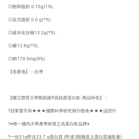
◎飽和脂肪 0.15g(1%)、
◎反式脂肪 0.0 g(*%)、
◎碳水化合物13.2g(*%)、
◎糖12.9g(*%)、
◎鈉179.5mg(9%)
【原產地】：台灣
【國立體育大學戰肌能®高純度蛋白飲-商品特色】：
?冠軍選手與★★★國際科學研究期刊發表★★★認證!!!
?※唯一國內大學產學研發之高蛋白飲品牌※
?一份31g即含23.7 g蛋白質 (即達3顆雞蛋之蛋白質攝取量)