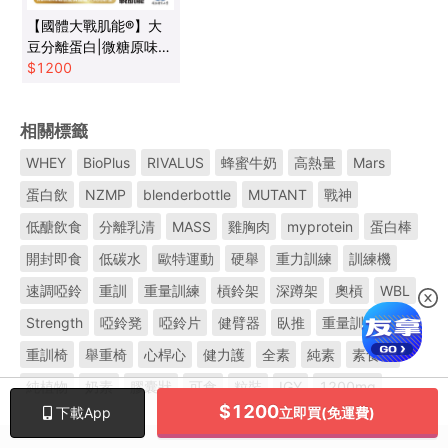
【國體大戰肌能®】大
豆分離蛋白|微糖原味
(1kg/袋，內含25份)|
$
1200
現貨品牌直營
相關標籤
WHEY
BioPlus
RIVALUS
蜂蜜牛奶
高熱量
Mars
蛋白飲
NZMP
blenderbottle
MUTANT
戰神
低醣飲食
分離乳清
MASS
雞胸肉
myprotein
蛋白棒
開封即食
低碳水
歐特運動
硬舉
重力訓練
訓練機
速調啞鈴
重訓
重量訓練
槓鈴架
深蹲架
奧槓
WBL
Strength
啞鈴凳
啞鈴片
健臂器
臥推
重量訓練機
重訓椅
舉重椅
心桿心
健力護
全素
純素
素食者
純植物
奶素
膠囊狀
可食
粒裝
IGY
1200mg
$
1200
立即買(免運費)
下載App