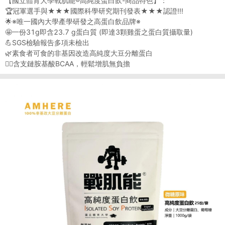
【國立體育大學戰肌能®高純度蛋白飲-商品特色】：
🏆冠軍選手與★★★國際科學研究期刊發表★★★認證!!!
🌟※唯一國內大學產學研發之高蛋白飲品牌※
🤩一份31g即含23.7 g蛋白質 (即達3顆雞蛋之蛋白質攝取量)
💪SGS檢驗報告多項未檢出
🌿素食者可食的非基因改造高純度大豆分離蛋白
🤸‍♂含支鏈胺基酸BCAA，輕鬆增肌無負擔