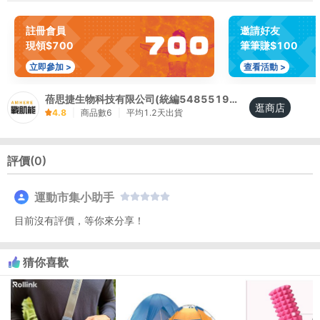
註冊會員
邀請好友
現領$700
筆筆賺$100
立即參加 >
查看活動 >
蓓思捷生物科技有限公司(統編54855192)｜AMHERE戰肌能｜品牌直營
逛商店
4.8
|
商品數
6
|
平均
1.2
天出貨
評價(
0
)
運動市集小助手
目前沒有評價，等你來分享！
猜你喜歡