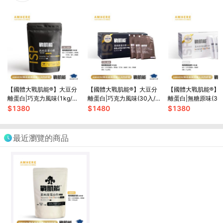
【國體大戰肌能®】大豆分
【國體大戰肌能®】大豆分
【國體大戰肌能®】
離蛋白|巧克力風味(1kg/
離蛋白|巧克力風味(30入/
離蛋白|無糖原味(30
袋，內含33份)|現貨品牌直
盒)|現貨原廠直售
現貨品牌直營
$
1380
$
1480
$
1380
營
最近瀏覽的商品