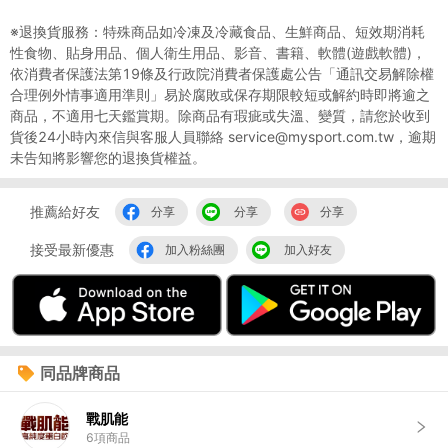
※退換貨服務：特殊商品如冷凍及冷藏食品、生鮮商品、短效期消耗
性食物、貼身用品、個人衛生用品、影音、書籍、軟體(遊戲軟體)，
依消費者保護法第19條及行政院消費者保護處公告「通訊交易解除權
合理例外情事適用準則」易於腐敗或保存期限較短或解約時即將逾之
商品，不適用七天鑑賞期。除商品有瑕疵或失溫、變質，請您於收到
貨後24小時內來信與客服人員聯絡 service@mysport.com.tw，逾期
未告知將影響您的退換貨權益。
推薦給好友
分享
分享
分享
接受最新優惠
加入粉絲團
加入好友
同品牌商品
戰肌能
6
項商品