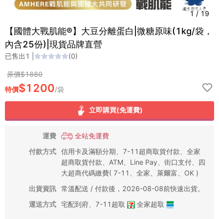
1
/
19
【國體大戰肌能®】大豆分離蛋白|微糖原味(1kg/袋，
內含25份)|現貨品牌直營
已售出
1
|
(
0
)
原價$
1880
$
1200
特價
/
袋
立即購買(免運費)
運費
全站免運費
付款方式
信用卡及滿額分期、7-11超商取貨付款、全家
超商取貨付款、ATM、Line Pay、街口支付、四
大超商代碼繳費( 7-11、全家、萊爾富、OK )
出貨資訊
常溫配送 / 付款後，2026-08-08前快速出貨。
運送方式
宅配到府
、
7-11超取
全家超取