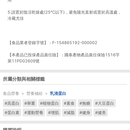
5.請置於陰涼乾燥處(25°C以下)，避免陽光直射或置於高溫處，
冷藏尤佳
【食品業者登錄字號】：F-154865192-000002
【本產品已投保產品責任險】：國泰產物產品責任保險1516字
所屬分類與相關標籤
食品營養
>
營養補給
>
乳清蛋白
#高蛋白
#舉重
#植物蛋白
#素食
#無糖
#大豆蛋白
#蛋白素
#運動營養
#增肌
#減脂
#健身
#健美
購買說明