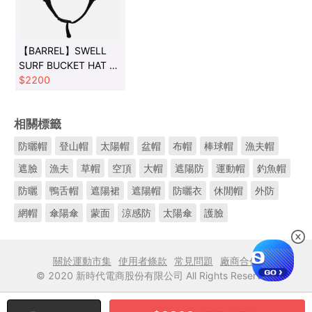
【BARREL】SWELL
SURF BUCKET HAT 浪
花漁夫帽 #BLACK
$
2200
相關標籤
防曬帽
登山帽
太陽帽
盆帽
布帽
棒球帽
漁夫帽
遮臉
漁夫
草帽
空頂
大帽
遮陽防
運動帽
釣魚帽
防曬
鴨舌帽
遮陽裙
遮陽帽
防曬衣
休閒帽
外防
網帽
傘陽傘
蒙面
涼感防
太陽傘
護臉
關於運動市集
使用者條款
常見問題
廠商合作
© 2020 新時代電商股份有限公司 All Rights Reserved.