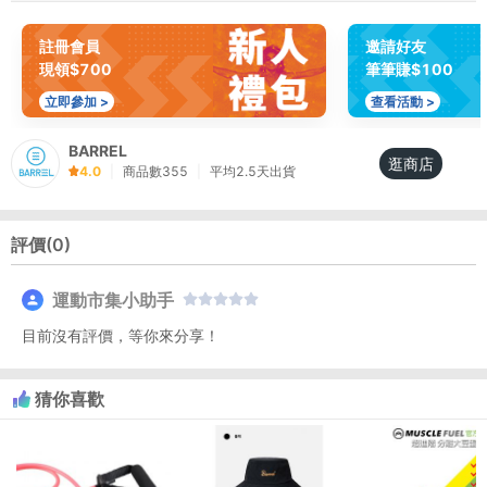
註冊會員
邀請好友
現領$700
筆筆賺$100
立即參加 >
查看活動 >
BARREL
逛商店
4.0
|
商品數
355
|
平均
2.5
天出貨
評價(
0
)
運動市集小助手
目前沒有評價，等你來分享！
猜你喜歡