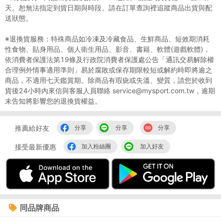
天。恕無法指定到貨日期與時段。請在訂單查詢裡追蹤商品出貨與配
送狀態。
※退換貨服務：特殊商品如冷凍及冷藏食品、生鮮商品、短效期消耗
性食物、貼身用品、個人衛生用品、影音、書籍、軟體(遊戲軟體)，
依消費者保護法第19條及行政院消費者保護處公告「通訊交易解除權
合理例外情事適用準則」易於腐敗或保存期限較短或解約時即將逾之
商品，不適用七天鑑賞期。除商品有瑕疵或失溫、變質，請您於收到
貨後24小時內來信與客服人員聯絡 service@mysport.com.tw，逾期
未告知將影響您的退換貨權益。
推薦給好友
分享
分享
分享
接受最新優惠
加入粉絲團
加入好友
同品牌商品