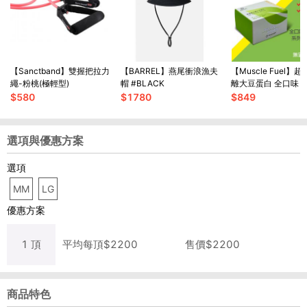
【Sanctband】雙握把拉力
【BARREL】燕尾衝浪漁夫
【Muscle Fuel】
繩-粉桃(極輕型)
帽 #BLACK
離大豆蛋白 全口味 
盒｜天然無化學味｜
$
580
$
1780
$
849
適用
選項與優惠方案
選項
MM
LG
優惠方案
1
頂
平均每
頂
$
2200
售價$
2200
商品特色