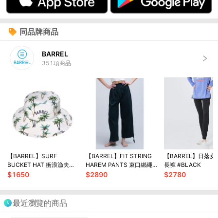
同品牌商品
BARREL
351
項商品
【BARREL】SURF
【BARREL】FIT STRING
【BARREL】日落
BUCKET HAT 衝浪漁夫帽
HAREM PANTS 束口綁繩
長褲 #BLACK
#GREEN PALM
哈倫褲 #BLACK
$
1650
$
2890
$
2780
最近瀏覽的商品