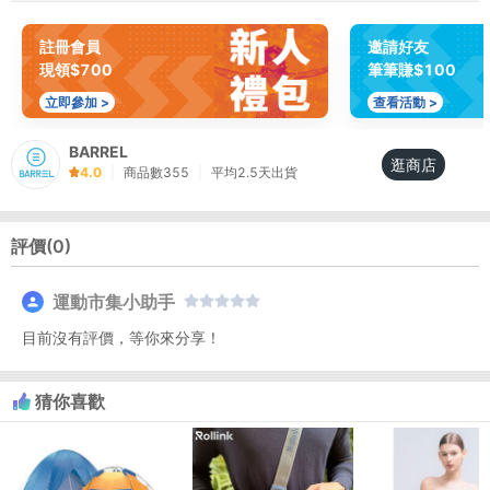
註冊會員
邀請好友
現領$700
筆筆賺$100
立即參加 >
查看活動 >
BARREL
逛商店
4.0
|
商品數
355
|
平均
2.5
天出貨
評價(
0
)
運動市集小助手
目前沒有評價，等你來分享！
猜你喜歡