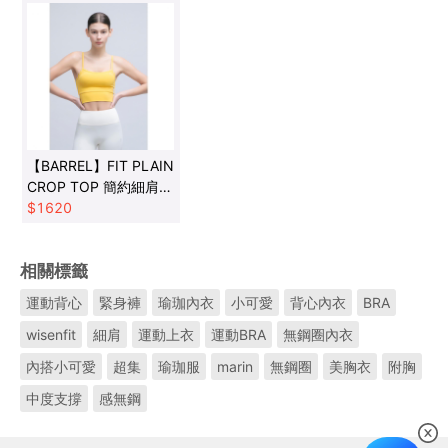
【BARREL】FIT PLAIN
CROP TOP 簡約細肩短
版上衣 #MANGO
$
1620
MOUSSE
相關標籤
運動背心
緊身褲
瑜珈內衣
小可愛
背心內衣
BRA
wisenfit
細肩
運動上衣
運動BRA
無鋼圈內衣
內搭小可愛
超集
瑜珈服
marin
無鋼圈
美胸衣
附胸
中度支撐
感無鋼