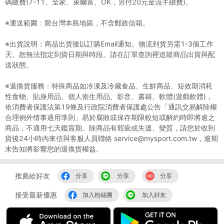
碼繳費(7-11、全家、萊爾富、OK，另付20元金流手續費)。
※運送範圍：限台灣本島地區，不含郵政信箱。
※出貨說明：商品出貨後以訂購Email通知。物流到貨另需1-3個工作
天。恕無法指定到貨日期與時段。請在訂單查詢裡追蹤商品出貨與配
送狀態。
※退換貨服務：特殊商品如冷凍及冷藏食品、生鮮商品、短效期消耗
性食物、貼身用品、個人衛生用品、影音、書籍、軟體(遊戲軟體)，
依消費者保護法第19條及行政院消費者保護處公告「通訊交易解除權
合理例外情事適用準則」易於腐敗或保存期限較短或解約時即將逾之
商品，不適用七天鑑賞期。除商品有瑕疵或失溫、變質，請您於收到
貨後24小時內來信與客服人員聯絡 service@mysport.com.tw，逾期
未告知將影響您的退換貨權益。
推薦給好友
分享
分享
分享
接受最新優惠
加入粉絲團
加入好友