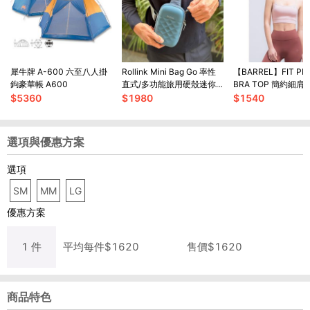
犀牛牌 A-600 六至八人掛
Rollink Mini Bag Go 率性
【BARREL】FIT PL
鉤豪華帳 A600
直式/多功能旅用硬殼迷你
BRA TOP 簡約細
包
上衣 #DUSTY PINK
$
5360
$
1980
$
1540
選項與優惠方案
選項
SM
MM
LG
優惠方案
1
件
平均每
件
$
1620
售價$
1620
商品特色