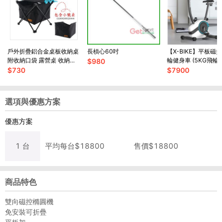
戶外折疊鋁合金桌板收納桌
長槓心60吋
【X-BIKE】平板磁
附收納口袋 露營桌 收納桌
輪健身車 (5KG飛輪
$
980
輕便 折疊桌
後調椅/8檔阻力/心率
$
730
$
7900
60600
選項與優惠方案
優惠方案
1
台
平均每
台
$
18800
售價$
18800
商品特色
雙向磁控橢圓機
免安裝可折疊