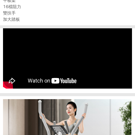
平板架
16檔阻力
雙扶手