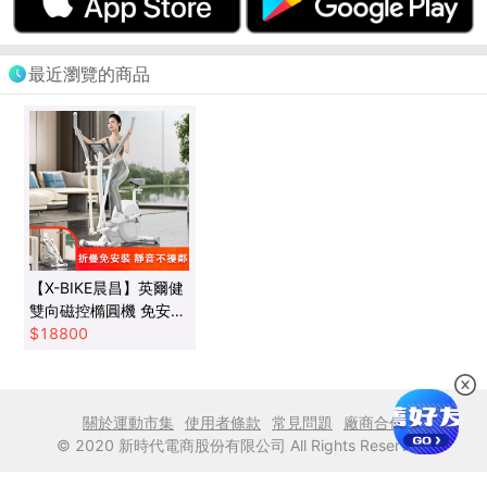
最近瀏覽的商品
【X-BIKE晨昌】英爾健
雙向磁控橢圓機 免安
裝/可折疊/16檔阻力/雙
$
18800
扶手 QM2201
關於運動市集
使用者條款
常見問題
廠商合作
© 2020 新時代電商股份有限公司 All Rights Reserved.