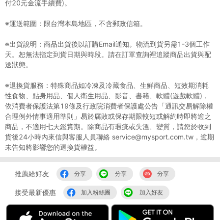
付20元金流手續費)。
※運送範圍：限台灣本島地區，不含郵政信箱。
※出貨說明：商品出貨後以訂購Email通知。物流到貨另需1-3個工作
天。恕無法指定到貨日期與時段。請在訂單查詢裡追蹤商品出貨與配
送狀態。
※退換貨服務：特殊商品如冷凍及冷藏食品、生鮮商品、短效期消耗
性食物、貼身用品、個人衛生用品、影音、書籍、軟體(遊戲軟體)，
依消費者保護法第19條及行政院消費者保護處公告「通訊交易解除權
合理例外情事適用準則」易於腐敗或保存期限較短或解約時即將逾之
商品，不適用七天鑑賞期。除商品有瑕疵或失溫、變質，請您於收到
貨後24小時內來信與客服人員聯絡 service@mysport.com.tw，逾期
未告知將影響您的退換貨權益。
推薦給好友
分享
分享
分享
接受最新優惠
加入粉絲團
加入好友