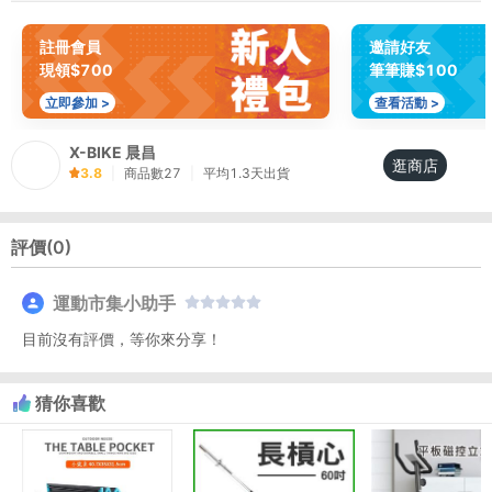
註冊會員
邀請好友
現領$700
筆筆賺$100
立即參加 >
查看活動 >
X-BIKE 晨昌
逛商店
3.8
|
商品數
27
|
平均
1.3
天出貨
評價(
0
)
運動市集小助手
目前沒有評價，等你來分享！
猜你喜歡