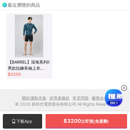
最近瀏覽的商品
【BARREL】深海系列II
男款拉鍊長袖上衣
#SMOKE
$
3200
關於運動市集
使用者條款
常見問題
廠商合作
© 2020 新時代電商股份有限公司 All Rights Reserved.
$
3200
立即買(免運費)
下載App