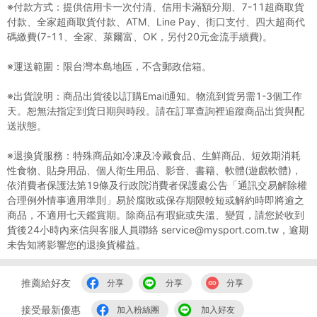
※付款方式：提供信用卡一次付清、信用卡滿額分期、7-11超商取貨
付款、全家超商取貨付款、ATM、Line Pay、街口支付、四大超商代
碼繳費(7-11、全家、萊爾富、OK，另付20元金流手續費)。
※運送範圍：限台灣本島地區，不含郵政信箱。
※出貨說明：商品出貨後以訂購Email通知。物流到貨另需1-3個工作
天。恕無法指定到貨日期與時段。請在訂單查詢裡追蹤商品出貨與配
送狀態。
※退換貨服務：特殊商品如冷凍及冷藏食品、生鮮商品、短效期消耗
性食物、貼身用品、個人衛生用品、影音、書籍、軟體(遊戲軟體)，
依消費者保護法第19條及行政院消費者保護處公告「通訊交易解除權
合理例外情事適用準則」易於腐敗或保存期限較短或解約時即將逾之
商品，不適用七天鑑賞期。除商品有瑕疵或失溫、變質，請您於收到
貨後24小時內來信與客服人員聯絡 service@mysport.com.tw，逾期
未告知將影響您的退換貨權益。
推薦給好友
分享
分享
分享
接受最新優惠
加入粉絲團
加入好友