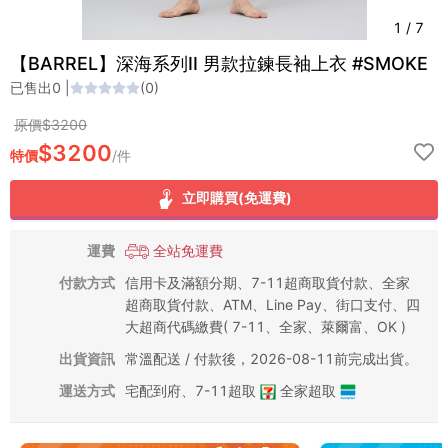
1
/
7
【BARREL】深海系列II 男款拉鍊長袖上衣 #SMOKE
已售出
0
|
(
0
)
原價$
3200
$
3200
特價
/
件
立即購買(免運費)
運費
全站免運費
付款方式
信用卡及滿額分期、7-11超商取貨付款、全家
超商取貨付款、ATM、Line Pay、街口支付、四
大超商代碼繳費( 7-11、全家、萊爾富、OK )
出貨資訊
常溫配送 / 付款後，2026-08-11前完成出貨。
運送方式
宅配到府
、
7-11超取
全家超取