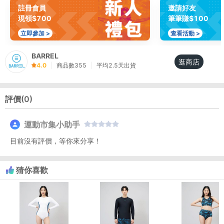
註冊會員
邀請好友
現領$700
筆筆賺$100
立即參加 >
查看活動 >
BARREL
逛商店
4.0
|
商品數
355
|
平均
2.5
天出貨
評價(
0
)
運動市集小助手
目前沒有評價，等你來分享！
猜你喜歡