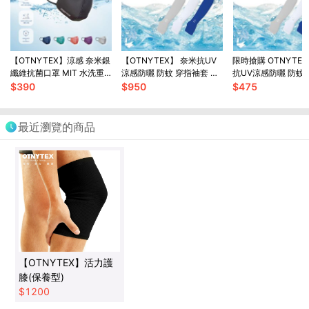
【OTNYTEX】涼感 奈米銀
【OTNYTEX】 奈米抗UV
限時搶購 OTNYTEX
纖維抗菌口罩 MIT 水洗重
涼感防曬 防蚊 穿指袖套 抗
抗UV涼感防曬 防蚊
複使用 防飛沫/花粉/灰塵 防
紫外線 吸濕排汗
套 抗紫外線 吸濕排
$
390
$
950
$
475
潑水 3D立體口罩 無痛耳帶
最近瀏覽的商品
【OTNYTEX】活力護
膝(保養型)
$
1200