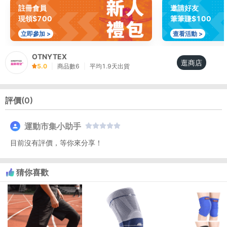
註冊會員
邀請好友
現領$700
筆筆賺$100
立即參加 >
查看活動 >
OTNYTEX
逛商店
5.0
|
商品數
6
|
平均
1.9
天出貨
評價(
0
)
運動市集小助手
目前沒有評價，等你來分享！
猜你喜歡