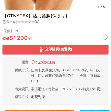
1
/
5
【OTNYTEX】活力護膝(保養型)
已售出
0
|
(
0
)
原價$
1200
$
1200
特價
/
件
立即購買(免運費)
運費
全站免運費
付款方式
信用卡及滿額分期、ATM、Line Pay、街口支
付、四大超商代碼繳費( 7-11、全家、萊爾富、
OK )
出貨資訊
常溫配送 / 付款後，2026-08-12前完成出貨。
運送方式
宅配到府