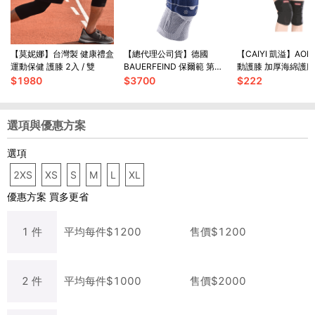
【莫妮娜】台灣製 健康禮盒
【總代理公司貨】德國
【CAIYI 凱溢】AOLI
運動保健 護膝 2入 / 雙
BAUERFEIND 保爾範 第八
動護膝 加厚海綿護膝
代 基本款 護膝
護膝 運動護具
$
1980
$
3700
$
222
選項與優惠方案
選項
2XS
XS
S
M
L
XL
優惠方案
買多更省
1
件
平均每
件
$
1200
售價$
1200
2
件
平均每
件
$
1000
售價$
2000