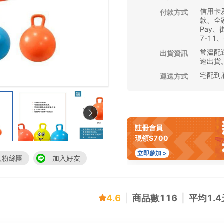
信用卡
付款方式
款、全家
Pay
7-11
常溫配送
出貨資訊
速出貨
宅配到
運送方式
註冊會員
現領$700
立即參加 >
入粉絲團
加入好友
4.6
|
商品數
116
|
平均
1.4