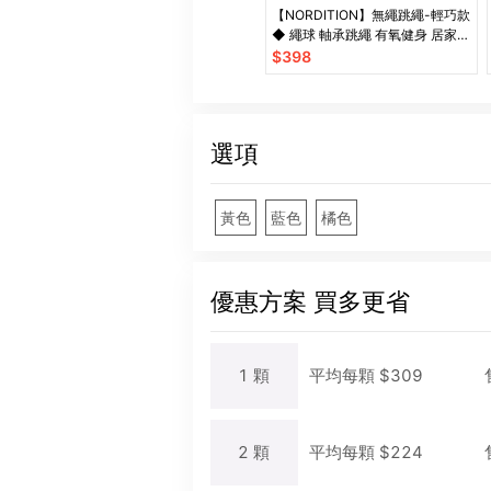
【NORDITION】無繩跳繩-輕巧款
◆ 繩球 軸承跳繩 有氧健身 居家運
動 燃脂瘦身 跳繩 重訓 減重 健身
$
398
訓練
選項
黃色
藍色
橘色
優惠方案
買多更省
1
顆
平均每
顆
$
309
2
顆
平均每
顆
$
224