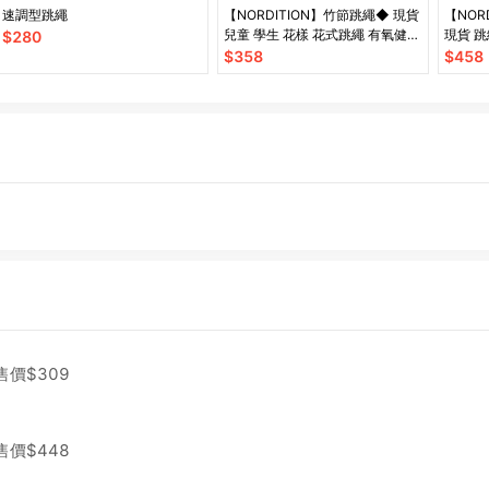
速調型跳繩
【NORDITION】竹節跳繩◆ 現貨
【NOR
兒童 學生 花樣 花式跳繩 有氧健身
現貨 跳
$
280
居家運動 燃脂瘦身 跳繩 重訓 減重
身訓練
$
358
$
458
售價$
309
售價$
448