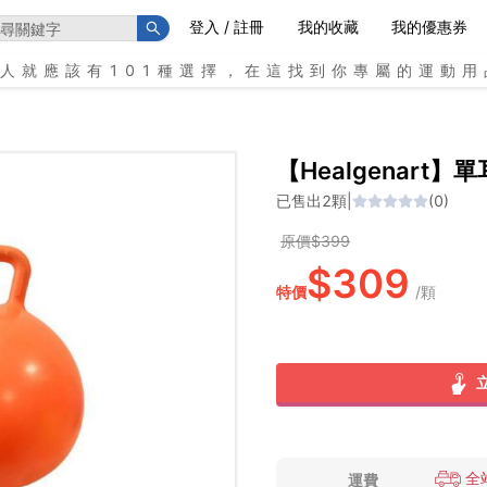
登入 / 註冊
我的收藏
我的優惠券
個人就應該有101種選擇，在這找到你專屬的運動用
【Healgenart
已售出
2
顆
|
(
0
)
原價$
399
$
309
特價
/
顆
全
運費