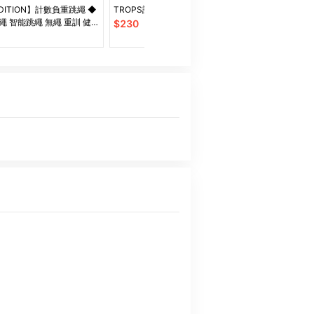
DITION】計數負重跳繩 ◆
TROPS計數泡棉跳繩
加厚防滑隔音跳
繩 智能跳繩 無繩 重訓 健
$
230
$
359
減重 燃脂 瘦身 有氧運動