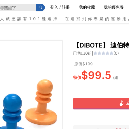
登入 / 註冊
我的收藏
我的優惠券
個人就應該有101種選擇，在這找到你專屬的運動用
【DIBOTE】 迪伯
已售出
0
組
|
(
0
)
原價$
199
$
99.5
特價
/
組