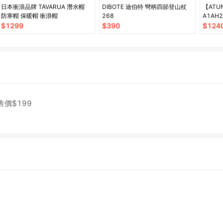
日本衝浪品牌 TAVARUA 潛水帽
DIBOTE 迪伯特 彎柄四節登山杖
【ATU
防寒帽 保暖帽 衝浪帽
268
A1AH
織帽/
$
1299
$
390
$
124
售價$
199