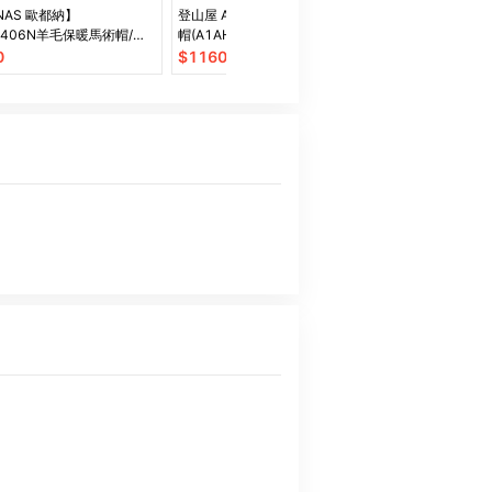
NAS 歐都納】
登山屋 ATUNAS歐都納防風保暖
巨安戶外【112
2406N羊毛保暖馬術帽/針
帽(A1AH2513N黑/針織帽/羊毛
賣 防曬帽 休
保暖帽/羊毛帽)登山屋
帽)
遮陽防曬登山帽
0
$
1160
$
280