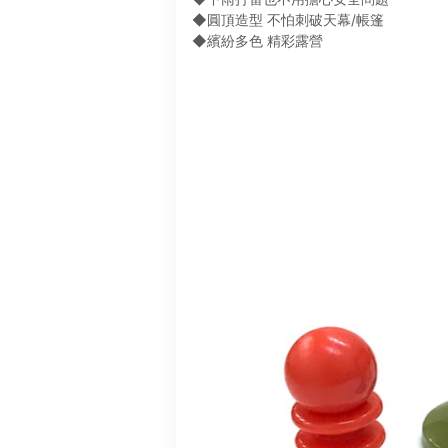
◆圓頂造型 不怕刺破天幕/帳篷
◆繽紛多色 精彩露營