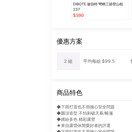
DIBOTE 迪伯特 彎柄三節登山杖
237
$
390
優惠方案
2
組
平均每
組
$
99.5
商品特色
◆下雨打雷也不用擔心安全問題
◆圓頂造型 不怕刺破天幕/帳篷
◆繽紛多色 精彩露營
★來自露營休閒愛好者的評選
◆下雨打雷也不用擔心安全問題