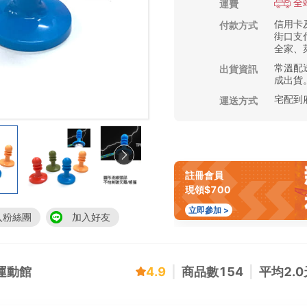
全
運費
信用卡及
付款方式
街口支付
全家、萊
常溫配送
出貨資訊
成出貨
宅配到
運送方式
註冊會員
現領$700
立即參加 >
入粉絲團
加入好友
閒運動館
4.9
|
商品數
154
|
平均
2.0