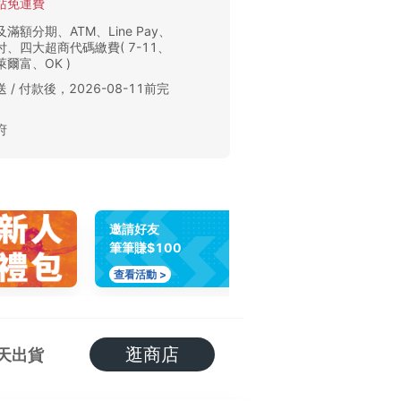
站免運費
滿額分期、ATM、Line Pay、
、四大超商代碼繳費( 7-11、
爾富、OK )
 / 付款後，2026-08-11前完
。
府
邀請好友
筆筆賺$100
查看活動 >
逛商店
天出貨