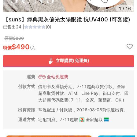
1
/
16
【suns】經典黑灰偏光太陽眼鏡 抗UV400 (可套鏡)
已售出
24
|
(
0
)
原價$
890
$
490
特價
/
入
立即購買(免運費)
運費
全站免運費
付款方式
信用卡及滿額分期、7-11超商取貨付款、全家
超商取貨付款、ATM、Line Pay、街口支付、四
大超商代碼繳費( 7-11、全家、萊爾富、OK )
出貨資訊
常溫配送 / 付款後，2026-08-08前快速出貨。
運送方式
宅配到府
、
7-11超取
全家超取