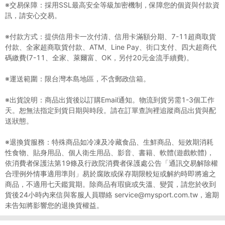
※交易保障：採用SSL最高安全等級加密機制，保障您的個資與付款資
訊，請安心交易。
※付款方式：提供信用卡一次付清、信用卡滿額分期、7-11超商取貨
付款、全家超商取貨付款、ATM、Line Pay、街口支付、四大超商代
碼繳費(7-11、全家、萊爾富、OK，另付20元金流手續費)。
※運送範圍：限台灣本島地區，不含郵政信箱。
※出貨說明：商品出貨後以訂購Email通知。物流到貨另需1-3個工作
天。恕無法指定到貨日期與時段。請在訂單查詢裡追蹤商品出貨與配
送狀態。
※退換貨服務：特殊商品如冷凍及冷藏食品、生鮮商品、短效期消耗
性食物、貼身用品、個人衛生用品、影音、書籍、軟體(遊戲軟體)，
依消費者保護法第19條及行政院消費者保護處公告「通訊交易解除權
合理例外情事適用準則」易於腐敗或保存期限較短或解約時即將逾之
商品，不適用七天鑑賞期。除商品有瑕疵或失溫、變質，請您於收到
貨後24小時內來信與客服人員聯絡 service@mysport.com.tw，逾期
未告知將影響您的退換貨權益。