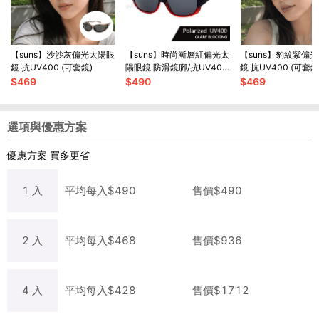
【suns】沙沙灰偏光太陽眼
【suns】時尚漸層紅偏光太
【suns】豹紋紫偏
鏡 抗UV400 (可套鏡)
陽眼鏡 防滑鏡腳/抗UV400
鏡 抗UV400 (可套鏡
(可套鏡)
$
469
$
490
$
469
選項與優惠方案
優惠方案
買多更省
1
入
平均每
入
$
490
售價$
490
2
入
平均每
入
$
468
售價$
936
4
入
平均每
入
$
428
售價$
1712