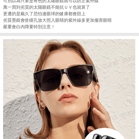
可別以為只要是有色的太陽眼鏡就可以防止紫外線
萬一買到劣質的太陽眼鏡不能抗ＵＶ也就算了
更遭的是戴久了恐怕連眼球的健康都會賠上
劣質墨鏡會使瞳孔放大照入眼睛的紫外線多更加傷害眼睛
嚴重會白內障要特別注意！