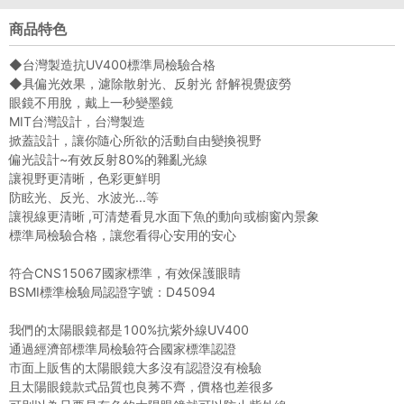
商品特色
◆台灣製造抗UV400標準局檢驗合格
◆具偏光效果，濾除散射光、反射光 舒解視覺疲勞
眼鏡不用脫，戴上一秒變墨鏡
MIT台灣設計，台灣製造
掀蓋設計，讓你隨心所欲的活動自由變換視野
偏光設計~有效反射80%的雜亂光線
讓視野更清晰，色彩更鮮明
防眩光、反光、水波光...等
讓視線更清晰 ,可清楚看見水面下魚的動向或櫥窗內景象
標準局檢驗合格，讓您看得心安用的安心
符合CNS15067國家標準，有效保護眼睛
BSMI標準檢驗局認證字號：D45094
我們的太陽眼鏡都是100%抗紫外線UV400
通過經濟部標準局檢驗符合國家標準認證
市面上販售的太陽眼鏡大多沒有認證沒有檢驗
且太陽眼鏡款式品質也良莠不齊，價格也差很多