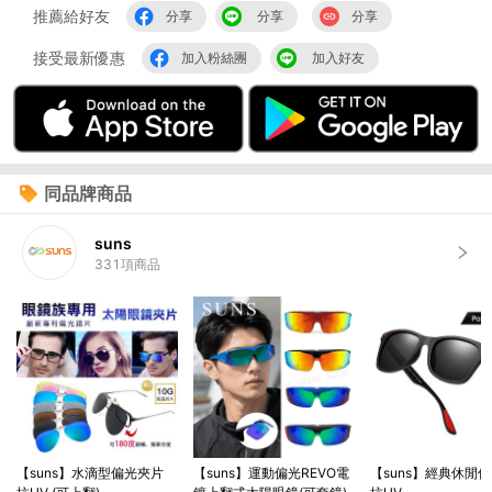
推薦給好友
分享
分享
分享
接受最新優惠
加入粉絲團
加入好友
同品牌商品
suns
331
項商品
【suns】水滴型偏光夾片
【suns】運動偏光REVO電
【suns】經典休閒