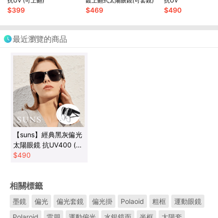
抗UV (可上翻)
鍍上翻式太陽眼鏡(可套鏡)
抗UV
$
399
$
469
$
490
最近瀏覽的商品
【suns】經典黑灰偏光
太陽眼鏡 抗UV400 (可
套鏡)
$
490
相關標籤
墨鏡
偏光
偏光套鏡
偏光掛
Polaoid
粗框
運動眼鏡
Polaroid
雷朋
運動偏光
水銀鏡面
半框
太陽套