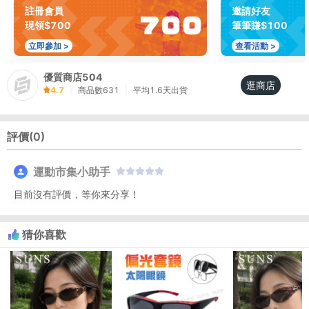
註冊會員
邀請好友
現領$700
筆筆賺$100
立即參加 >
查看活動 >
優質商店504
逛商店
4.7
|
商品數
631
|
平均
1.6
天出貨
評價(
0
)
運動市集小助手
目前沒有評價，等你來分享！
猜你喜歡