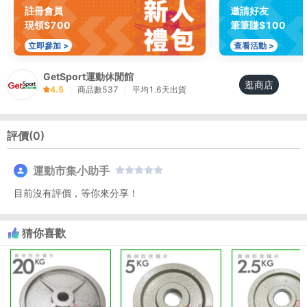
註冊會員
邀請好友
現領$700
筆筆賺$100
立即參加 >
查看活動 >
GetSport運動休閒館
逛商店
4.5
|
商品數
537
|
平均
1.6
天出貨
評價(
0
)
運動市集小助手
目前沒有評價，等你來分享！
猜你喜歡