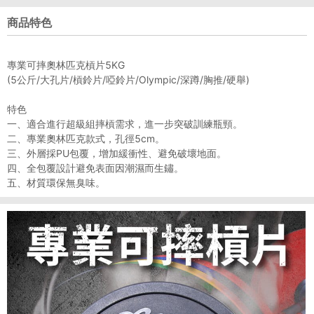
商品特色
專業可摔奧林匹克槓片5KG
(5公斤/大孔片/槓鈴片/啞鈴片/Olympic/深蹲/胸推/硬舉)
特色
一、適合進行超級組摔槓需求，進一步突破訓練瓶頸。
二、專業奧林匹克款式，孔徑5cm。
三、外層採PU包覆，增加緩衝性、避免破壞地面。
四、全包覆設計避免表面因潮濕而生鏽。
五、材質環保無臭味。