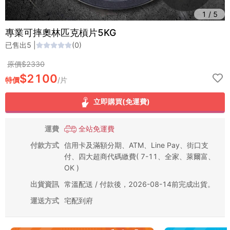
1
/
5
專業可摔奧林匹克槓片5KG
已售出
5
|
(
0
)
原價$
2330
$
2100
特價
/
片
立即購買(免運費)
運費
全站免運費
付款方式
信用卡及滿額分期、ATM、Line Pay、街口支
付、四大超商代碼繳費( 7-11、全家、萊爾富、
OK )
出貨資訊
常溫配送 / 付款後，2026-08-14前完成出貨。
運送方式
宅配到府