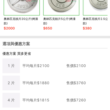
奧林匹克槓片20公斤(烤漆
奧林匹克槓片5公斤(烤漆
奧林匹克槓片2.5公
款)
款)
款)
$
2000
$
650
$
380
選項與優惠方案
優惠方案
買多更省
1
片
平均每
片
$
2100
售價$
2100
2
片
平均每
片
$
1880
售價$
3760
4
片
平均每
片
$
1815
售價$
7260