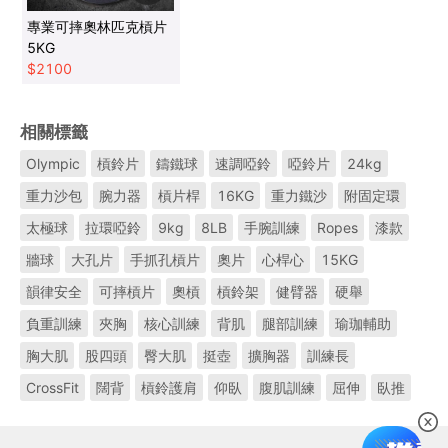
專業可摔奧林匹克槓片
5KG
$
2100
相關標籤
Olympic
槓鈴片
鑄鐵球
速調啞鈴
啞鈴片
24kg
重力沙包
腕力器
槓片桿
16KG
重力鐵沙
附固定環
太極球
拉環啞鈴
9kg
8LB
手腕訓練
Ropes
漆款
牆球
大孔片
手抓孔槓片
奧片
心桿心
15KG
韻律安全
可摔槓片
奧槓
槓鈴架
健臂器
硬舉
負重訓練
夾胸
核心訓練
背肌
腿部訓練
瑜珈輔助
胸大肌
股四頭
臀大肌
挺壺
擴胸器
訓練長
CrossFit
闊背
槓鈴護肩
仰臥
腹肌訓練
屈伸
臥推