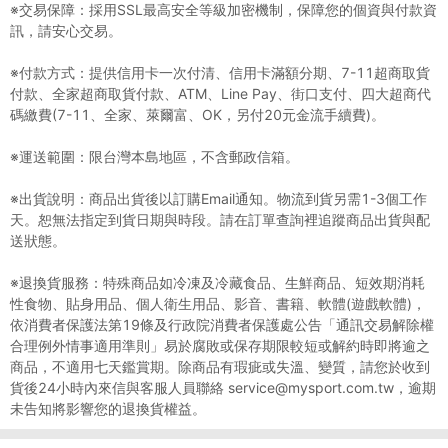
※交易保障：採用SSL最高安全等級加密機制，保障您的個資與付款資
訊，請安心交易。
※付款方式：提供信用卡一次付清、信用卡滿額分期、7-11超商取貨
付款、全家超商取貨付款、ATM、Line Pay、街口支付、四大超商代
碼繳費(7-11、全家、萊爾富、OK，另付20元金流手續費)。
※運送範圍：限台灣本島地區，不含郵政信箱。
※出貨說明：商品出貨後以訂購Email通知。物流到貨另需1-3個工作
天。恕無法指定到貨日期與時段。請在訂單查詢裡追蹤商品出貨與配
送狀態。
※退換貨服務：特殊商品如冷凍及冷藏食品、生鮮商品、短效期消耗
性食物、貼身用品、個人衛生用品、影音、書籍、軟體(遊戲軟體)，
依消費者保護法第19條及行政院消費者保護處公告「通訊交易解除權
合理例外情事適用準則」易於腐敗或保存期限較短或解約時即將逾之
商品，不適用七天鑑賞期。除商品有瑕疵或失溫、變質，請您於收到
貨後24小時內來信與客服人員聯絡 service@mysport.com.tw，逾期
未告知將影響您的退換貨權益。