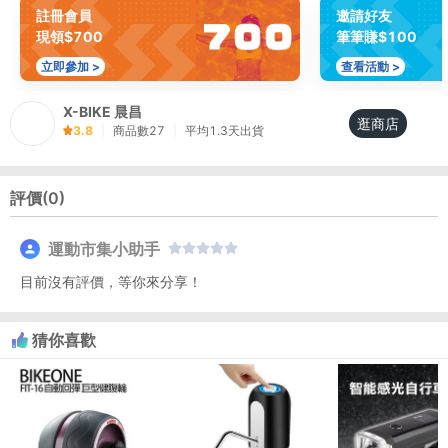
註冊會員
邀請好友
現領$700
筆筆賺$100
立即參加 >
查看活動 >
X-BIKE 晨昌
逛商店
3.8
|
商品數
27
|
平均
1.3
天出貨
評價(
0
)
運動市集小助手
目前沒有評價，等你來分享！
猜你喜歡