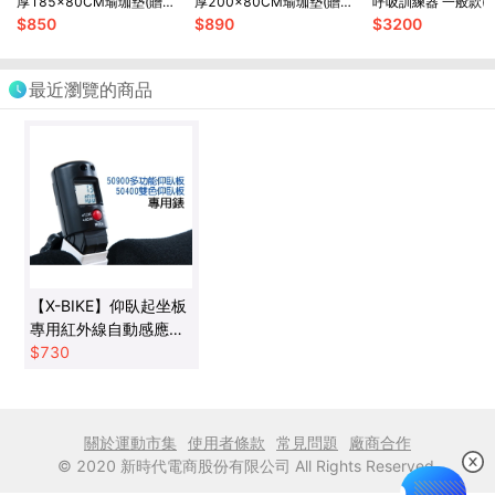
厚185x80CM瑜珈墊(贈綁
厚200x80CM瑜珈墊(贈綁
呼吸訓練器 一般款(
帶、背袋、皮拉提斯
帶、背袋、皮拉提斯
血氧增加機制
$
850
$
890
$
3200
球)YG28
球)YG22
最近瀏覽的商品
【X-BIKE】仰臥起坐板
專用紅外線自動感應計
數器
$
730
關於運動市集
使用者條款
常見問題
廠商合作
© 2020 新時代電商股份有限公司 All Rights Reserved.