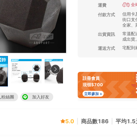
全
運費
信用卡及
付款方式
街口支付
全家、萊
常溫配送
出貨資訊
成出貨
宅配到
運送方式
註冊會員
現領$700
立即參加 >
入粉絲團
加入好友
5.0
|
商品數
186
|
平均
1.5