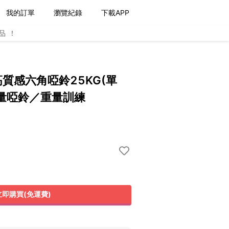
我的訂單
瀏覽紀錄
下載APP
品！
高質感六角啞鈴25KG(單
量啞鈴／重量訓練
立即購買(免運費)