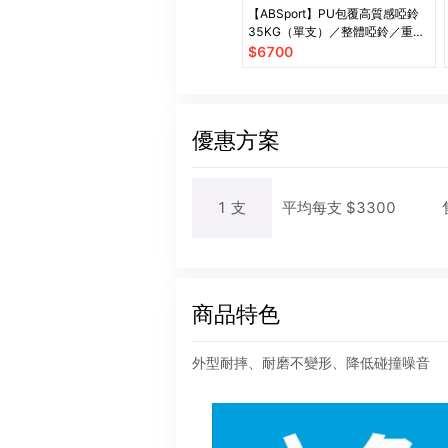
【ABSport】PU包覆高質感啞鈴
35KG（單支）／整體啞鈴／重量
啞鈴／重量訓練
$
6700
優惠方案
1
支
平均每
支
$
3300
商品特色