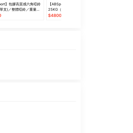
port】包膠高質感六角啞鈴
【ABSport】PU包覆高質感啞鈴
【ABSport
G(單支)／整體啞鈴／重量啞
25KG（單支）／整體啞鈴／重量
50KG（單支
量訓練
啞鈴／重量訓練
啞鈴／重量訓練
0
$
4800
$
9000