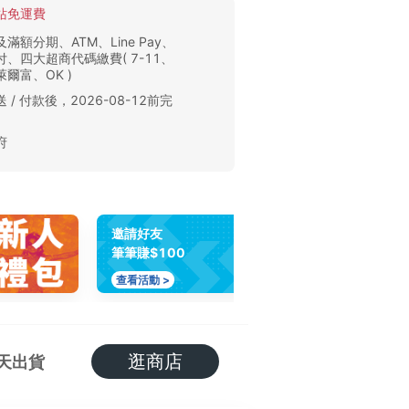
站免運費
滿額分期、ATM、Line Pay、
、四大超商代碼繳費( 7-11、
爾富、OK )
 / 付款後，2026-08-12前完
。
府
邀請好友
筆筆賺$100
查看活動 >
逛商店
天出貨