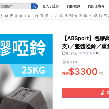
登入 / 註冊
我的收藏
我的優惠券
個人就應該有101種選擇，在這找到你專屬的運動用
【ABSport】包膠
支)／整體啞鈴／重
已售出
1
支
|
(
0
)
原價$
3300
$
3300
特價
/
支