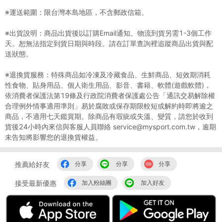
※運送範圍：限台灣本島地區，不含郵政信箱。
※出貨說明：商品出貨後以訂購Email通知。物流到貨另需1-3個工作
天。恕無法指定到貨日期與時段。請在訂單查詢裡追蹤商品出貨與配
送狀態。
※退換貨服務：特殊商品如冷凍及冷藏食品、生鮮商品、短效期消耗
性食物、貼身用品、個人衛生用品、影音、書籍、軟體(遊戲軟體)，
依消費者保護法第19條及行政院消費者保護處公告「通訊交易解除權
合理例外情事適用準則」易於腐敗或保存期限較短或解約時即將逾之
商品，不適用七天鑑賞期。除商品有瑕疵或失溫、變質，請您於收到
貨後24小時內來信與客服人員聯絡 service@mysport.com.tw，逾期
未告知將影響您的退換貨權益。
推薦給好友
分享
分享
分享
接受最新優惠
加入粉絲團
加入好友