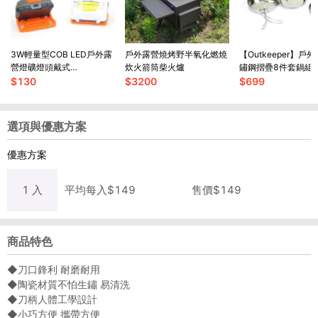
3W輕量型COB LED戶外露
戶外露營燒烤野半氧化燃燒
【Outkeeper】戶
營燈礦燈頭戴式
炊火箭筒柴火爐
鏽鋼摺疊8件套鍋組
【SV6948】
$
130
$
3200
$
699
選項與優惠方案
優惠方案
1
入
平均每
入
$
149
售價$
149
商品特色
◆刀口鋒利 耐磨耐用
◆陶瓷材質不怕生鏽 易清洗
◆刀柄人體工學設計
◆小巧方便 攜帶方便