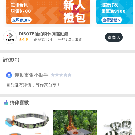
註冊會員
邀請好友
現領$700
筆筆賺$100
立即參加 >
查看活動 >
DIBOTE迪伯特休閒運動館
逛商店
4.9
|
商品數
154
|
平均
2.0
天出貨
評價(
0
)
運動市集小助手
目前沒有評價，等你來分享！
猜你喜歡