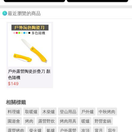
最近瀏覽的商品
戶外露營陶瓷折疊刀 顏
色隨機
$
149
相關標籤
料理爐
取暖爐
木柴爐
登山用品
戶外爐
中秋烤肉
園遊會
烤肉
露營野炊
烤肉用具
暖爐
野營套鍋
露營烤肉
柴火爐
氣爐
户外露營
攻頂
賞月
寫生