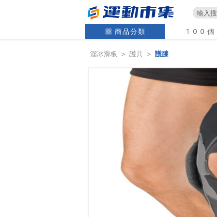
商品分類
100
溜冰滑板
>
護具
>
護膝