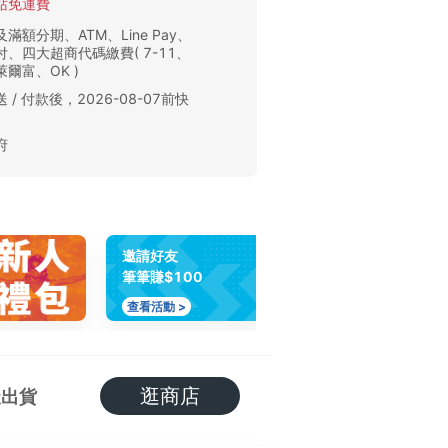
站免運費
滿額分期、ATM、Line Pay、
、四大超商代碼繳費( 7-11、
爾富、OK )
 / 付款後，2026-08-07前快
。
府
邀請好友
筆筆賺$100
查看活動 >
逛商店
天出貨