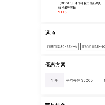
【DIBOTE】 迪伯特 拉力伸縮彈簧
扣 帳篷彈簧扣
$
115
選項
膝關節圍30~35公分
膝關節圍35~4
優惠方案
1
件
平均每
件
$
3200