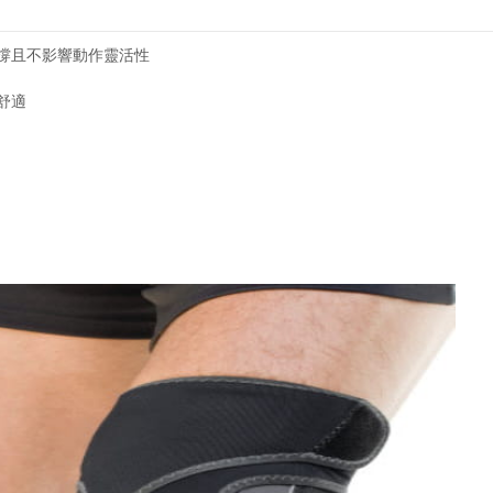
撐且不影響動作靈活性
舒適