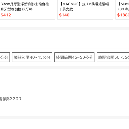
33cm月牙型浮點瑜伽柱 瑜伽柱
【MACMUS】抗UＶ防曬遮陽帽
【Muel
月牙型瑜伽柱 狼牙棒
｜男女款
700 
$
412
$
140
$
188
0公分
膝關節圍40~45公分
膝關節圍45~50公分
膝關節圍50~55
售價$
3200