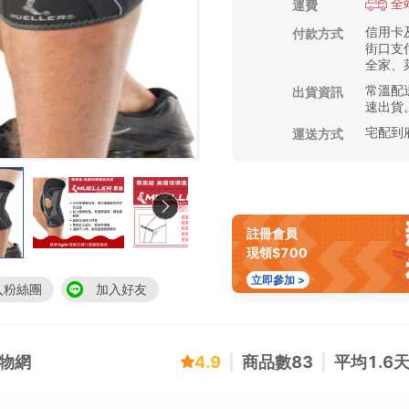
全
運費
信用卡及
付款方式
街口支付
全家、萊
常溫配送
出貨資訊
速出貨
宅配到
運送方式
註冊會員
現領$700
立即參加 >
入粉絲團
加入好友
購物網
4.9
|
商品數
83
|
平均
1.6