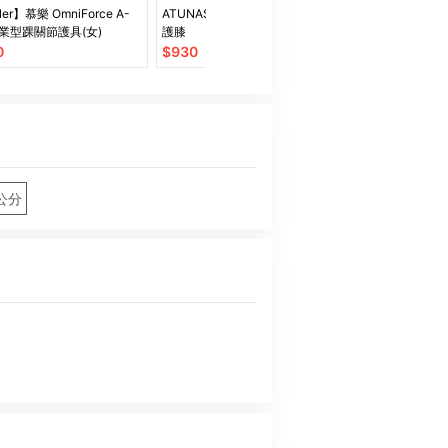
ler】慕樂 OmniForce A-
ATUNAS半月型矽膠軟骨髕骨軟鐵
【台灣森永】in
專業型踝關節護具(女)
護膝
選 能量/膠原蛋
他命/膳食纖維/
0
$
930
$
30.8
公分