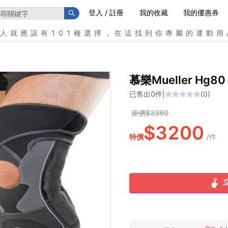
登入 / 註冊
我的收藏
我的優惠券
個人就應該有101種選擇，在這找到你專屬的運動用
慕樂Mueller H
已售出
0
件
|
(
0
)
原價$
3380
$
3200
特價
/
件