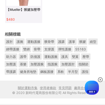
【Mueller】髕腱加壓帶
$
480
相關標籤
護肘
護腕
運動護膝
髕骨帶
護踝
護掌
髕腱
繞型
綁帶護膝
雙綁
骨帶
支撐護
彈性護膝
S5163
助力器
護帶
防撞護
運動護腕
護具
雙翼
壓帶
加壓護
慕樂
加壓護腕
指護腕
加壓護肘
指關節
帶護踝
健身房地墊
鋼板護腰
系軟
半月型
護指
關於運動市集
使用者條款
常見問題
廠商合作
© 2020 新時代電商股份有限公司 All Rights Reserved.