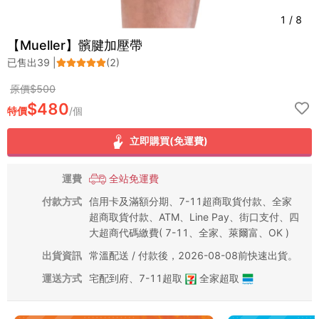
1
/
8
【Mueller】髕腱加壓帶
已售出
39
|
(
2
)
原價$
500
$
480
特價
/
個
立即購買(免運費)
運費
全站免運費
付款方式
信用卡及滿額分期、7-11超商取貨付款、全家
超商取貨付款、ATM、Line Pay、街口支付、四
大超商代碼繳費( 7-11、全家、萊爾富、OK )
出貨資訊
常溫配送 / 付款後，2026-08-08前快速出貨。
運送方式
宅配到府
、
7-11超取
全家超取