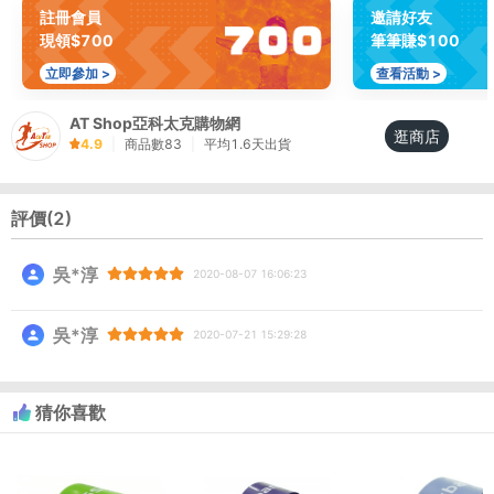
註冊會員
邀請好友
現領$700
筆筆賺$100
立即參加 >
查看活動 >
AT Shop亞科太克購物網
逛商店
4.9
|
商品數
83
|
平均
1.6
天出貨
評價(
2
)
吳*淳
2020-08-07 16:06:23
吳*淳
2020-07-21 15:29:28
猜你喜歡