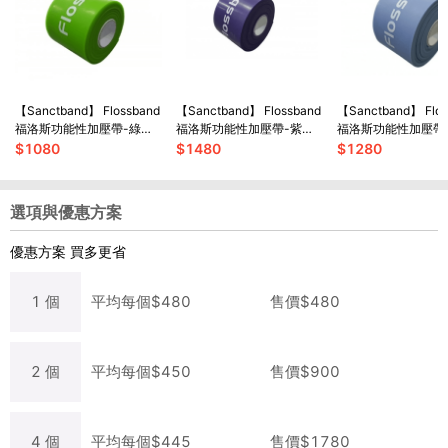
【Sanctband】 Flossband
【Sanctband】 Flossband
【Sanctband】 Flos
福洛斯功能性加壓帶-綠色
福洛斯功能性加壓帶-紫色
福洛斯功能性加壓帶
加長版 (2英吋3.5米輕型)
加長版 (2英吋3.5米重型)
加長版 (2英吋3.5米
$
1080
$
1480
$
1280
選項與優惠方案
優惠方案
買多更省
1
個
平均每
個
$
480
售價$
480
2
個
平均每
個
$
450
售價$
900
4
個
平均每
個
$
445
售價$
1780